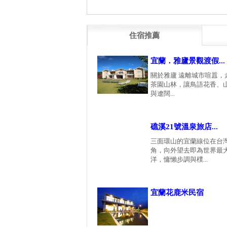
住宿推薦
宜蘭．雅廬景觀渡假...
關於雅廬 遠離城市喧囂，
茶園山林，讓鳥語花香、
與遼闊...
礁溪21號溫泉旅店...
三面環山的宜蘭線位在台
角，向外望去即為世界最
洋，慵懶步調與樸...
宜蘭花鹿米民宿