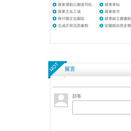
羅東運動公園落羽松...
羅東車站
羅東文化工場
羅東夜市
樟仔園文化園區
羅東鎮立圖書館（
北成庄荷花形象館
宜蘭縣自然史教育
留言
訪客