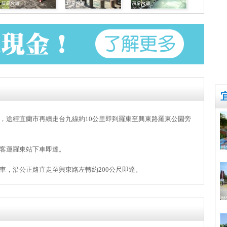
，途經宜蘭市再續走台九線約10公里即到羅東至興東路羅東公園旁
客運羅東站下車即達。
車，沿公正路直走至興東路左轉約200公尺即達。