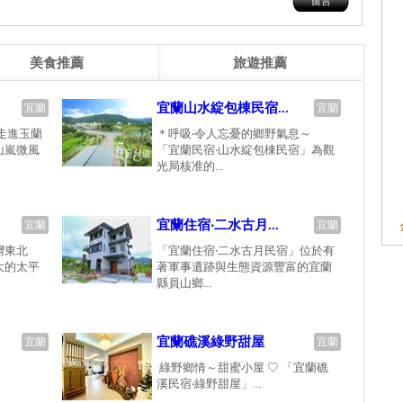
美食推薦
旅遊推薦
宜蘭山水綻包棟民宿...
宜蘭
宜蘭
走進玉蘭
＊呼吸‧令人忘憂的鄉野氣息～
山嵐微風
「宜蘭民宿‧山水綻包棟民宿」為觀
光局核准的...
宜蘭住宿‧二水古月...
宜蘭
宜蘭
灣東北
「宜蘭住宿‧二水古月民宿」位於有
大的太平
著軍事遺跡與生態資源豐富的宜蘭
縣員山鄉...
宜蘭礁溪綠野甜屋
宜蘭
宜蘭
綠野鄉情～甜蜜小屋 ♡ 「宜蘭礁
溪民宿‧綠野甜屋」...