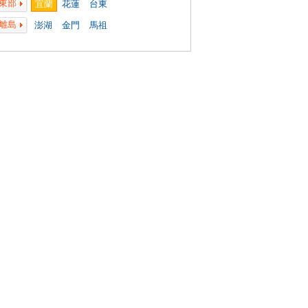
東部
宜蘭
花蓮
台東
離島
澎湖
金門
馬祖