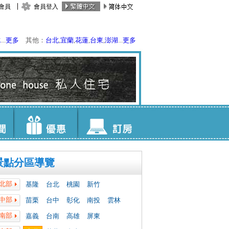
會員
會員登入
水
...
更多
其他：
台北
,
宜蘭
,
花蓮
,
台東
,
澎湖
...
更多
景點分區導覽
北部
基隆
台北
桃園
新竹
中部
苗栗
台中
彰化
南投
雲林
南部
嘉義
台南
高雄
屏東