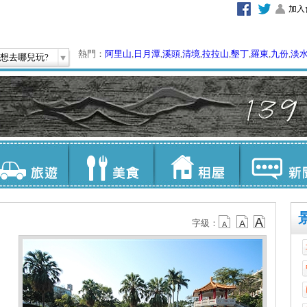
加入
熱門：
阿里山
,
日月潭
,
溪頭
,
清境
,
拉拉山
,
墾丁
,
羅東
,
九份
,
淡
想去哪兒玩?
字級：