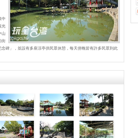
鎮中
觀光
中山
的街
紀念碑」，並設有多座涼亭供民眾休憩，每天傍晚皆有許多民眾到此