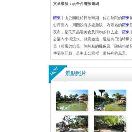
文章來源：玩全台灣旅遊網
羅東
中山公園建於日治時期，位在熱鬧的
羅東
心商圈內，周圍設有多處攤販，為著名的
羅東
夜市，是民眾品嚐美食及購物的好去處。
羅東
公園內小橋流水、綠意盎然，還建有日治時期
長（相當於鎮長）陳純精的雕像及「陳純精翁
傳唱歌仔戲，是中山公園裡一道特殊的風景。
景點照片