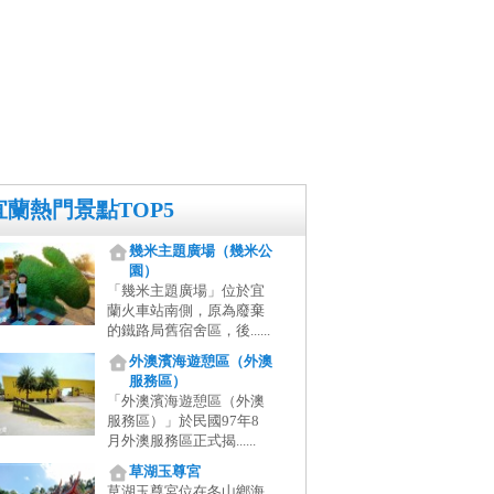
宜蘭熱門景點TOP5
幾米主題廣場（幾米公
園）
「幾米主題廣場」位於宜
蘭火車站南側，原為廢棄
的鐵路局舊宿舍區，後......
外澳濱海遊憩區（外澳
服務區）
「外澳濱海遊憩區（外澳
服務區）」於民國97年8
月外澳服務區正式揭......
草湖玉尊宮
草湖玉尊宮位在冬山鄉海