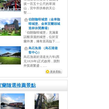
拔一百五十公尺的草湖
山，宮中所供奉的天公
聖......
伯朗咖啡城堡（金車咖
啡城堡、金車宜蘭頭城
造林休閒農場）
「伯朗咖啡城堡」充滿童
話般浪漫的城堡，位於宜
蘭外澳，擁有居高臨下......
烏石魚港 （烏石港遊
客中心）
烏石漁港於清道光六年(西
元1826年)正式啟用，因對
外貿易繁盛，......
更多景點
宜蘭隨選推薦景點