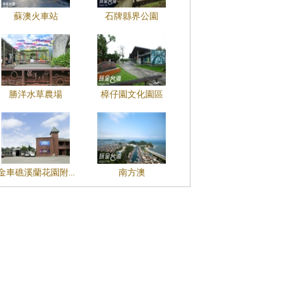
蘇澳火車站
石牌縣界公園
勝洋水草農場
樟仔園文化園區
金車礁溪蘭花園附...
南方澳