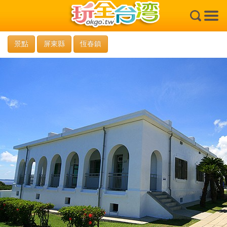
×
景點
屏東縣
恆春鎮