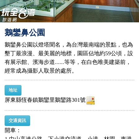
鵝鑾鼻公園
鵝鑾鼻公園以燈塔聞名，為台灣最南端的景點，也為
墾丁最浪漫、最美麗的地標，園區佔地約59公頃，設
有展示館、濱海步道......等等，在白色唯美建築前，
經常成為攝影人取景的處所。
地址
屏東縣恆春鎮鵝鑾里鵝鑾路301號
交通資訊
開車：