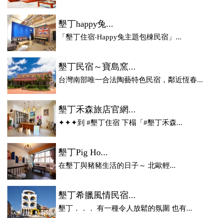
墾丁happy兔...
「墾丁住宿‧Happy兔主題包棟民宿」...
墾丁民宿～寶島窯...
台灣南部唯一合法陶藝特色民宿，鄰近恆春...
墾丁禾森旅店官網...
✦✦✦到 #墾丁住宿 下榻「#墾丁禾森...
墾丁Pig Ho...
在墾丁與豬豬生活的日子～ 北歐輕...
墾丁希臘風情民宿...
墾丁．．． 有一種令人放鬆的氛圍 也有...