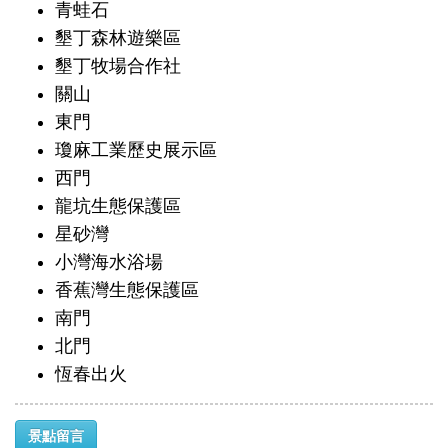
青蛙石
墾丁森林遊樂區
墾丁牧場合作社
關山
東門
瓊麻工業歷史展示區
西門
龍坑生態保護區
星砂灣
小灣海水浴場
香蕉灣生態保護區
南門
北門
恆春出火
景點留言