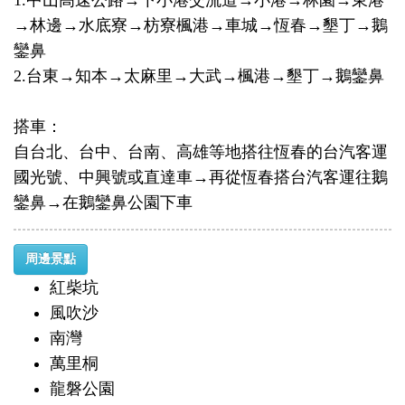
1.中山高速公路→下小港交流道→小港→林園→東港
→林邊→水底寮→枋寮楓港→車城→恆春→墾丁→鵝
鑾鼻
2.台東→知本→太麻里→大武→楓港→墾丁→鵝鑾鼻
搭車：
自台北、台中、台南、高雄等地搭往恆春的台汽客運
國光號、中興號或直達車→再從恆春搭台汽客運往鵝
鑾鼻→在鵝鑾鼻公園下車
周邊景點
紅柴坑
風吹沙
南灣
萬里桐
龍磐公園