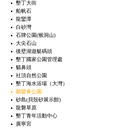
墾丁大街
船帆石
龍鑾潭
白砂灣
石牌公園(猴洞山)
大尖石山
後壁湖遊艇碼頭
墾丁國家公園管理處
貓鼻頭
社頂自然公園
墾丁海水浴場（大灣）
鵝鑾鼻公園
砂島(貝殼砂展示館)
龍磐草原
墾丁青年活動中心
廣寧宮