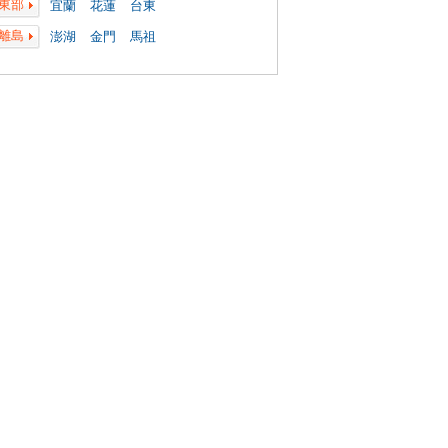
東部
宜蘭
花蓮
台東
離島
澎湖
金門
馬祖