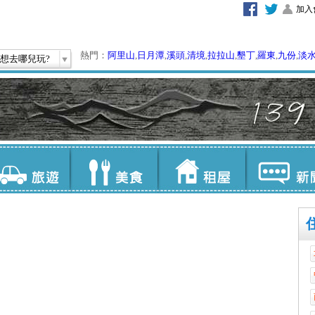
加入
熱門：
阿里山
,
日月潭
,
溪頭
,
清境
,
拉拉山
,
墾丁
,
羅東
,
九份
,
淡
想去哪兒玩?