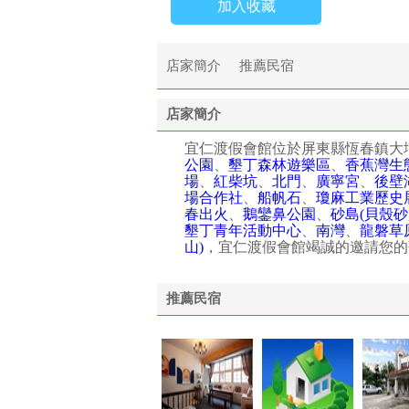
加入收藏
店家簡介
推薦民宿
店家簡介
宜仁渡假會館位於屏東縣恆春鎮大埔
公園
、
墾丁森林遊樂區
、
香蕉灣生
場
、
紅柴坑
、
北門
、
廣寧宮
、
後壁
場合作社
、
船帆石
、
瓊麻工業歷史
春出火
、
鵝鑾鼻公園
、
砂島(貝殼砂
墾丁青年活動中心
、
南灣
、
龍磐草
山)
，宜仁渡假會館竭誠的邀請您的
推薦民宿