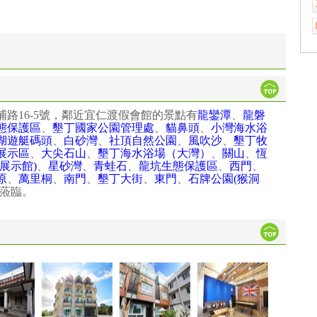
路16-5號，鄰近宜仁渡假會館的景點有
龍鑾潭
、
龍磐
態保護區
、
墾丁國家公園管理處
、
貓鼻頭
、
小灣海水浴
湖遊艇碼頭
、
白砂灣
、
社頂自然公園
、
風吹沙
、
墾丁牧
展示區
、
大尖石山
、
墾丁海水浴場（大灣）
、
關山
、
恆
展示館)
、
星砂灣
、
青蛙石
、
龍坑生態保護區
、
西門
、
原
、
萬里桐
、
南門
、
墾丁大街
、
東門
、
石牌公園(猴洞
蒞臨。