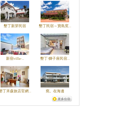
墾丁新芽民宿
墾丁民宿～寶島窯...
新宿villa‧...
墾丁‧獅子座民宿...
墾丁禾森旅店官網...
窩。在海邊
更多住宿