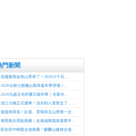
熱門新聞
花蓮最美金色山景來了！2026六十石...
2026台南七股鹽山風箏嘉年華登場！...
2026九族文化村夏日嘉年華｜全新水...
淡江大橋正式通車！淡水到八里更近了，...
漫遊塔塔加！紅葉、雲海與玉山景致一次...
埔里散步景點推薦｜走進福興溫泉遊客中...
彰化田中輕鬆步道推薦！麒麟山森林步道...