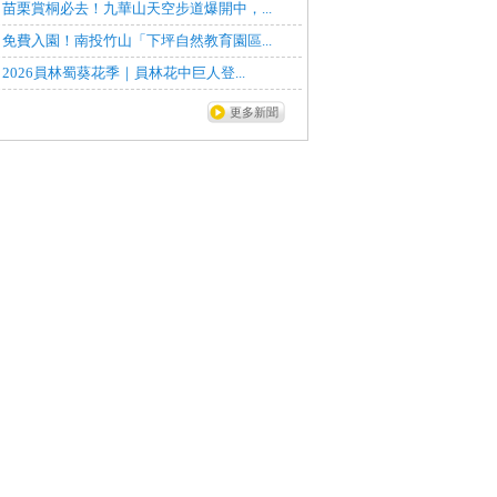
苗栗賞桐必去！九華山天空步道爆開中，...
免費入園！南投竹山「下坪自然教育園區...
2026員林蜀葵花季｜員林花中巨人登...
更多新聞