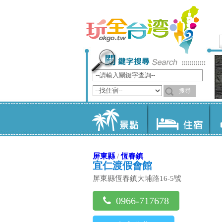
屏東縣
/
恆春鎮
宜仁渡假會館
屏東縣恆春鎮大埔路16-5號
0966-717678