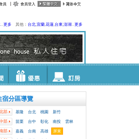
會員
會員登入
水
...
更多
其他：
台北
,
宜蘭
,
花蓮
,
台東
,
澎湖
...
更多
住宿分區導覽
北部
基隆
台北
桃園
新竹
中部
苗栗
台中
彰化
南投
雲林
南部
嘉義
台南
高雄
屏東