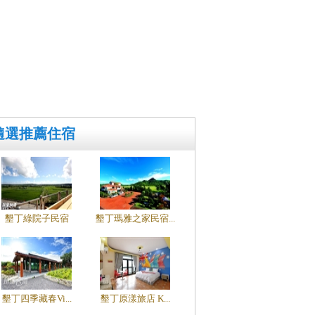
隨選推薦住宿
墾丁綠院子民宿
墾丁瑪雅之家民宿...
墾丁四季藏春Vi...
墾丁原漾旅店 K...