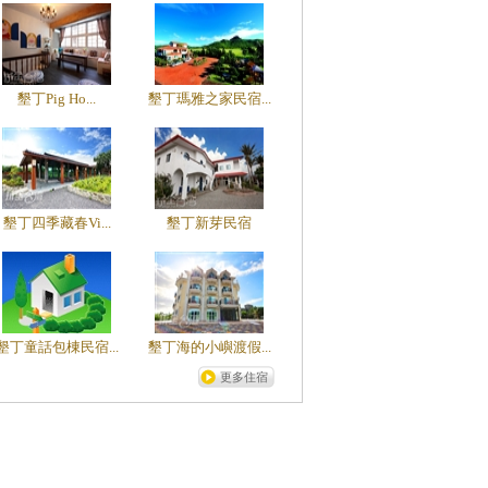
墾丁Pig Ho...
墾丁瑪雅之家民宿...
墾丁四季藏春Vi...
墾丁新芽民宿
墾丁童話包棟民宿...
墾丁海的小嶼渡假...
更多住宿