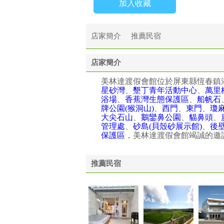
加入收藏
店家簡介
推薦民宿
店家簡介
美林達渡假會館位於屏東縣恆春鎮湖
星砂灣
、
墾丁青年活動中心
、
萬里
浴場
、
香蕉灣生態保護區
、
船帆石
牌公園(猴洞山)
、
西門
、
東門
、
瓊
大尖石山
、
鵝鑾鼻公園
、
貓鼻頭
、
管理處
、
砂島(貝殼砂展示館)
、
後
保護區
，美林達渡假會館竭誠的邀
推薦民宿