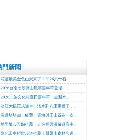
熱門新聞
花蓮最美金色山景來了！2026六十石...
2026台南七股鹽山風箏嘉年華登場！...
2026九族文化村夏日嘉年華｜全新水...
淡江大橋正式通車！淡水到八里更近了，...
漫遊塔塔加！紅葉、雲海與玉山景致一次...
埔里散步景點推薦｜走進福興溫泉遊客中...
彰化田中輕鬆步道推薦！麒麟山森林步道...