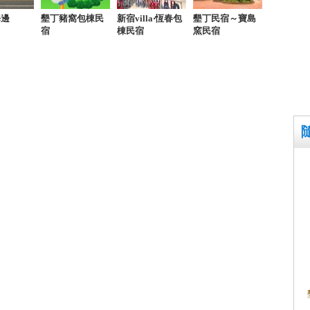
海邊
墾丁豬窩包棟民
新宿villa‧恆春包
墾丁民宿～寶島
宿
棟民宿
窯民宿