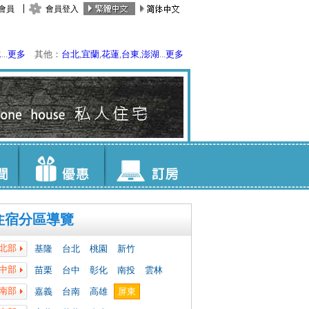
會員
會員登入
水
...
更多
其他：
台北
,
宜蘭
,
花蓮
,
台東
,
澎湖
...
更多
住宿分區導覽
北部
基隆
台北
桃園
新竹
中部
苗栗
台中
彰化
南投
雲林
南部
嘉義
台南
高雄
屏東