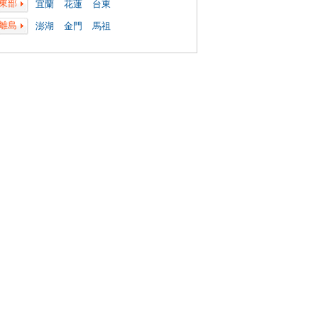
東部
宜蘭
花蓮
台東
離島
澎湖
金門
馬祖