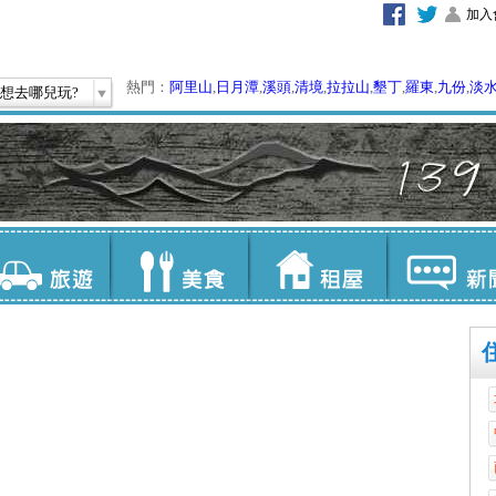
加入
熱門：
阿里山
,
日月潭
,
溪頭
,
清境
,
拉拉山
,
墾丁
,
羅東
,
九份
,
淡
想去哪兒玩?