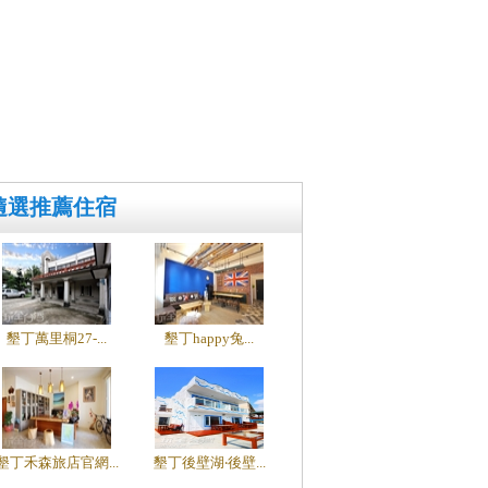
隨選推薦住宿
墾丁萬里桐27-...
墾丁happy兔...
墾丁禾森旅店官網...
墾丁後壁湖‧後壁...