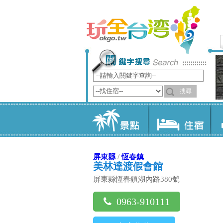
屏東縣
/
恆春鎮
美林達渡假會館
屏東縣恆春鎮湖內路380號
0963-910111