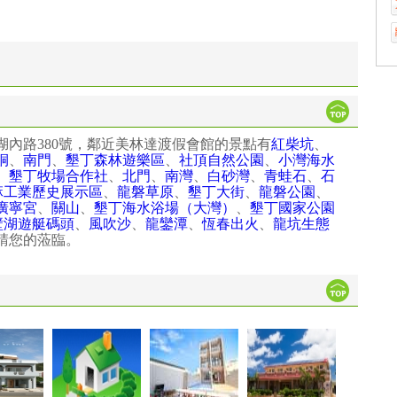
內路380號，鄰近美林達渡假會館的景點有
紅柴坑
、
桐
、
南門
、
墾丁森林遊樂區
、
社頂自然公園
、
小灣海水
、
墾丁牧場合作社
、
北門
、
南灣
、
白砂灣
、
青蛙石
、
石
麻工業歷史展示區
、
龍磐草原
、
墾丁大街
、
龍磐公園
、
廣寧宮
、
關山
、
墾丁海水浴場（大灣）
、
墾丁國家公園
壁湖遊艇碼頭
、
風吹沙
、
龍鑾潭
、
恆春出火
、
龍坑生態
請您的蒞臨。