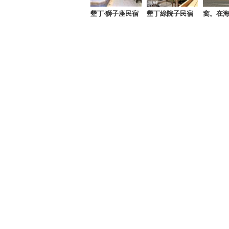
墾丁‧獅子座民宿
墾丁綠院子民宿
窩。在