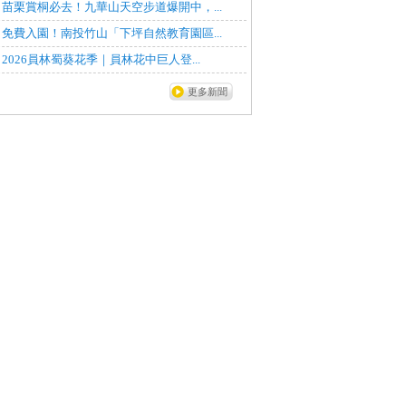
苗栗賞桐必去！九華山天空步道爆開中，...
免費入園！南投竹山「下坪自然教育園區...
2026員林蜀葵花季｜員林花中巨人登...
更多新聞