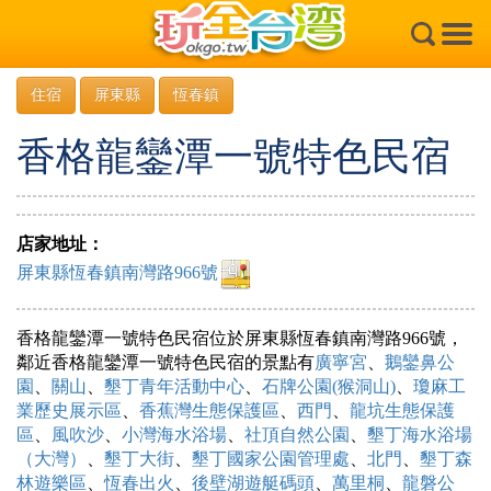
×
住宿
屏東縣
恆春鎮
香格龍鑾潭一號特色民宿
店家地址：
屏東縣恆春鎮南灣路966號
香格龍鑾潭一號特色民宿位於屏東縣恆春鎮南灣路966號，
鄰近香格龍鑾潭一號特色民宿的景點有
廣寧宮
、
鵝鑾鼻公
園
、
關山
、
墾丁青年活動中心
、
石牌公園(猴洞山)
、
瓊麻工
業歷史展示區
、
香蕉灣生態保護區
、
西門
、
龍坑生態保護
區
、
風吹沙
、
小灣海水浴場
、
社頂自然公園
、
墾丁海水浴場
（大灣）
、
墾丁大街
、
墾丁國家公園管理處
、
北門
、
墾丁森
林遊樂區
、
恆春出火
、
後壁湖遊艇碼頭
、
萬里桐
、
龍磐公