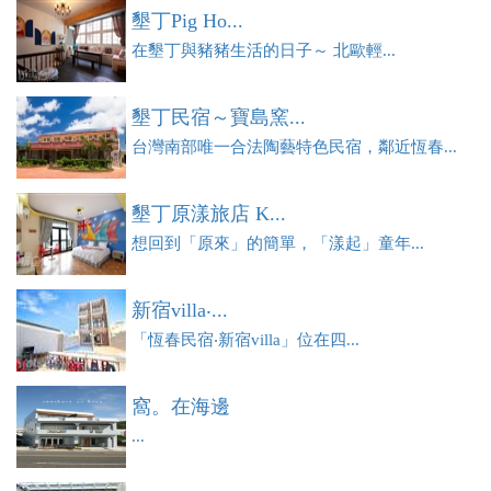
墾丁Pig Ho...
在墾丁與豬豬生活的日子～ 北歐輕...
墾丁民宿～寶島窯...
台灣南部唯一合法陶藝特色民宿，鄰近恆春...
墾丁原漾旅店 K...
想回到「原來」的簡單，「漾起」童年...
新宿villa‧...
「恆春民宿‧新宿villa」位在四...
窩。在海邊
...