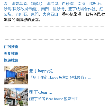
園
、
龍磐草原
、
貓鼻頭
、
龍鑾潭
、
白砂灣
、
南灣
、
船帆石
、
砂島(貝殼砂展示館)
、
南門
、
星砂灣
、
墾丁牧場合作社
、
紅
柴坑
、
青蛙石
、
東門
、
大尖石山
，香格龍鑾潭一號特色民宿
竭誠的邀請您的蒞臨。
住宿推薦
美食推薦
旅遊推薦
墾丁happy兔...
「墾丁住宿‧Happy兔主題包棟民宿」...
墾丁‧Bear ...
[墾丁民宿‧Bear house 熊麻吉主...