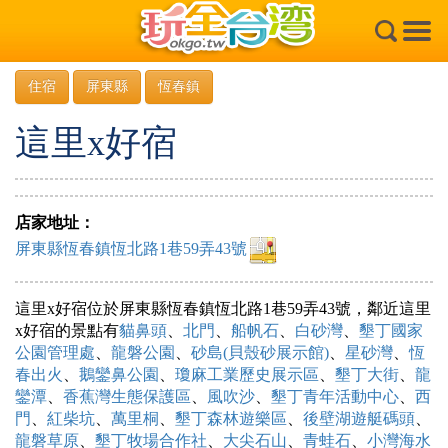
×
住宿
屏東縣
恆春鎮
這里x好宿
店家地址：
屏東縣恆春鎮恆北路1巷59弄43號
這里x好宿位於屏東縣恆春鎮恆北路1巷59弄43號，鄰近這里
x好宿的景點有
貓鼻頭
、
北門
、
船帆石
、
白砂灣
、
墾丁國家
公園管理處
、
龍磐公園
、
砂島(貝殼砂展示館)
、
星砂灣
、
恆
春出火
、
鵝鑾鼻公園
、
瓊麻工業歷史展示區
、
墾丁大街
、
龍
鑾潭
、
香蕉灣生態保護區
、
風吹沙
、
墾丁青年活動中心
、
西
門
、
紅柴坑
、
萬里桐
、
墾丁森林遊樂區
、
後壁湖遊艇碼頭
、
龍磐草原
、
墾丁牧場合作社
、
大尖石山
、
青蛙石
、
小灣海水