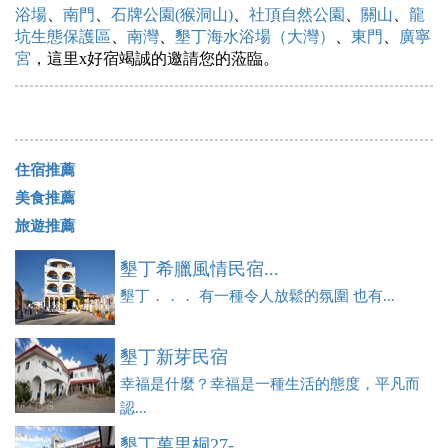
浴場
、
南門
、
石牌公園(猴洞山)
、
社頂自然公園
、
關山
、
龍
坑生態保護區
、
南灣
、
墾丁海水浴場（大灣）
、
東門
、
廣寧
宮
，這里x好宿竭誠的邀請您的蒞臨。
住宿推薦
美食推薦
旅遊推薦
墾丁希臘風情民宿...
墾丁．．． 有一種令人放鬆的氛圍 也有...
墾丁新芽民宿
幸福是什麼？幸福是一種生活的態度，平凡而
認...
墾丁萬里桐27-...