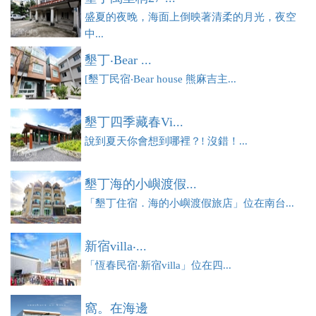
盛夏的夜晚，海面上倒映著清柔的月光，夜空
中...
墾丁‧Bear ...
[墾丁民宿‧Bear house 熊麻吉主...
墾丁四季藏春Vi...
說到夏天你會想到哪裡？! 沒錯！...
墾丁海的小嶼渡假...
「墾丁住宿．海的小嶼渡假旅店」位在南台...
新宿villa‧...
「恆春民宿‧新宿villa」位在四...
窩。在海邊