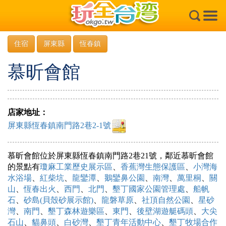
×
住宿
屏東縣
恆春鎮
慕昕會館
店家地址：
屏東縣恆春鎮南門路2巷2-1號
慕昕會館位於屏東縣恆春鎮南門路2巷21號，鄰近慕昕會館
的景點有
瓊麻工業歷史展示區
、
香蕉灣生態保護區
、
小灣海
水浴場
、
紅柴坑
、
龍鑾潭
、
鵝鑾鼻公園
、
南灣
、
萬里桐
、
關
山
、
恆春出火
、
西門
、
北門
、
墾丁國家公園管理處
、
船帆
石
、
砂島(貝殼砂展示館)
、
龍磐草原
、
社頂自然公園
、
星砂
灣
、
南門
、
墾丁森林遊樂區
、
東門
、
後壁湖遊艇碼頭
、
大尖
石山
、
貓鼻頭
、
白砂灣
、
墾丁青年活動中心
、
墾丁牧場合作