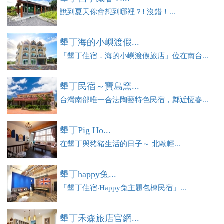
說到夏天你會想到哪裡？! 沒錯！...
墾丁海的小嶼渡假...
「墾丁住宿．海的小嶼渡假旅店」位在南台...
墾丁民宿～寶島窯...
台灣南部唯一合法陶藝特色民宿，鄰近恆春...
墾丁Pig Ho...
在墾丁與豬豬生活的日子～ 北歐輕...
墾丁happy兔...
「墾丁住宿‧Happy兔主題包棟民宿」...
墾丁禾森旅店官網...