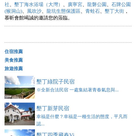
社
、
墾丁海水浴場（大灣）
、
廣寧宮
、
龍磐公園
、
石牌公園
(猴洞山)
、
風吹沙
、
龍坑生態保護區
、
青蛙石
、
墾丁大街
，
慕昕會館竭誠的邀請您的蒞臨。
住宿推薦
美食推薦
旅遊推薦
墾丁綠院子民宿
※全新合法民宿 一處集結著青春氣息與...
墾丁新芽民宿
幸福是什麼？幸福是一種生活的態度，平凡而
認...
墾丁四季藏春Vi...