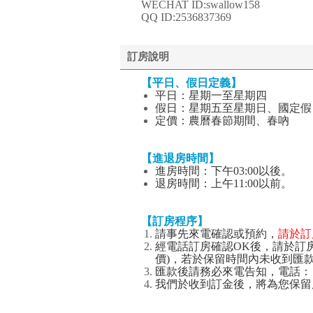
WECHAT ID:swallow158
QQ ID:2536837369
訂房說明
【平日、假日定義】
平日：星期一至星期四
假日：星期五至星期日、國定假
定價：農曆春節期間、春吶
【進退房時間】
進房時間：下午03:00以後。
退房時間：上午11:00以前。
【訂房程序】
請事先來電確認或預約，
請於訂房
經電話訂房確認OK後，請於訂房
價)，若於保留時間內未收到匯
匯款後請務必來電告知，電話：【0932
我們於收到訂金後，將為您保留