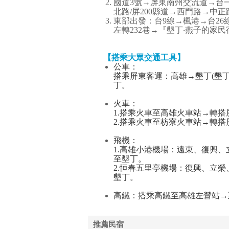
國道3號→屏東南州交流道→台
北路/屏200縣道→西門路→中正
東部出發：台9線→楓港→台26
左轉232巷→『墾丁‧燕子的家民
【搭乘大眾交通工具】
公車：
搭乘屏東客運：高雄→墾丁(墾丁
丁。
火車：
1.搭乘火車至高雄火車站→轉
2.搭乘火車至枋寮火車站→轉
飛機：
1.高雄小港機場：遠東、復興
至墾丁。
2.恒春五里亭機場：復興、立
墾丁。
高鐵：搭乘高鐵至高雄左營站→
推薦民宿