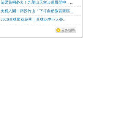
苗栗賞桐必去！九華山天空步道爆開中，...
免費入園！南投竹山「下坪自然教育園區...
2026員林蜀葵花季｜員林花中巨人登...
更多新聞