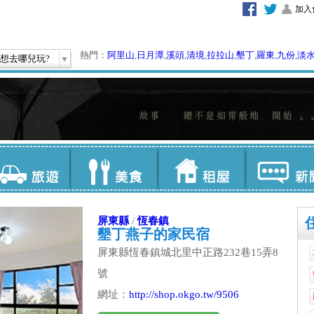
加入
熱門：
阿里山
,
日月潭
,
溪頭
,
清境
,
拉拉山
,
墾丁
,
羅東
,
九份
,
淡
想去哪兒玩?
屏東縣
/
恆春鎮
墾丁燕子的家民宿
屏東縣恆春鎮城北里中正路232巷15弄8
號
網址：
http://shop.okgo.tw/9506