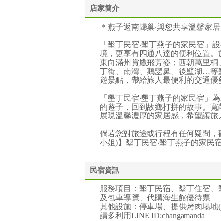
店家簡介
＊燕子返南歸巢‧與您共享溫馨家居
「墾丁民宿‧墾丁燕子的家民宿」
境，更享有四通八達的便利位置。
東向滿州賞鷹飛芳姿；西朝萬里桐
丁街、南灣、鵝鑾鼻、後壁湖…等
遊景點，帶給旅人最便利的交通優
「墾丁民宿‧墾丁燕子的家民宿」為
的遊子，回到故鄉打拼的故事。寬
展現溫馨濃厚的家居感，希望讓旅
倘若您對旅途或行程有任何疑問，歡迎直接電
小姐)】墾丁民宿‧墾丁燕子的家民
民宿資訊
服務項目：墾丁民宿、墾丁住宿、
及包車導覽、代購海生館優待票
其他設施：停車場、提供烤肉場地(可
請多利用LINE ID:changamanda