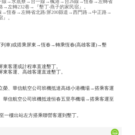
一線→水底寮→台一線→楓港→台26線→恆春→左轉省
路→左轉232巷→『墾丁‧燕子的家民宿』。
線→恆春→左轉省北路/屏200縣道→西門路→中正路→
宿』。
列車)或搭乘屏東→恆春→轉乘恆春(高雄客運)→墾
搭屏東客運或計程車直達墾丁。
搭屏東客運、高雄客運直達墾丁。
、立榮、華信航空公司班機抵達高雄小港機場→搭乘客運
榮、華信航空公司班機抵達恒春五里亭機場→搭乘客運至
至一樓出站左方搭乘聯營客運到墾丁。