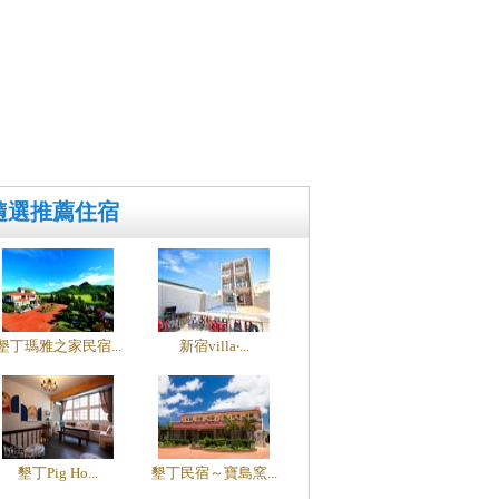
隨選推薦住宿
墾丁瑪雅之家民宿...
新宿villa‧...
墾丁Pig Ho...
墾丁民宿～寶島窯...