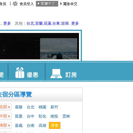
會員
會員登入
水
...
更多
其他：
台北
,
宜蘭
,
花蓮
,
台東
,
澎湖
...
更多
住宿分區導覽
北部
基隆
台北
桃園
新竹
中部
苗栗
台中
彰化
南投
雲林
南部
嘉義
台南
高雄
屏東