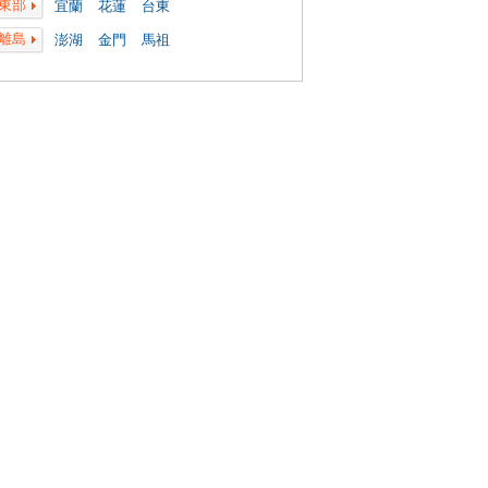
東部
宜蘭
花蓮
台東
離島
澎湖
金門
馬祖