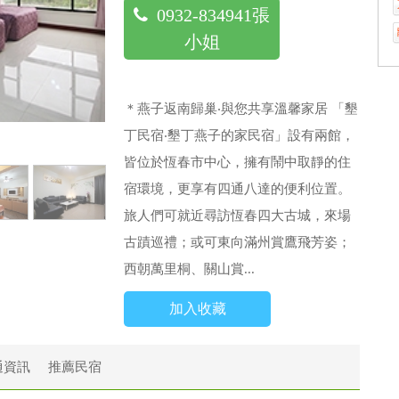
0932-834941張
小姐
＊燕子返南歸巢‧與您共享溫馨家居 「墾
丁民宿‧墾丁燕子的家民宿」設有兩館，
皆位於恆春市中心，擁有鬧中取靜的住
宿環境，更享有四通八達的便利位置。
旅人們可就近尋訪恆春四大古城，來場
古蹟巡禮；或可東向滿州賞鷹飛芳姿；
西朝萬里桐、關山賞...
加入收藏
通資訊
推薦民宿