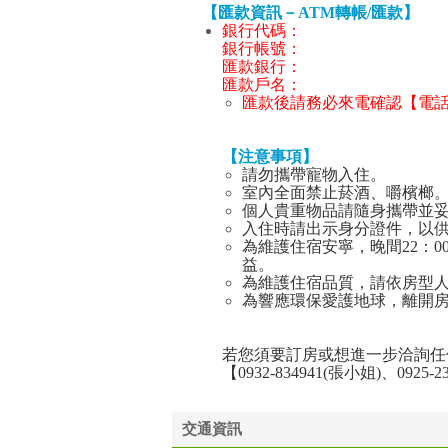
【匯款資訊－ATM轉帳/匯款】
銀行代碼：
銀行帳號：
匯款銀行：
匯款戶名：
匯款後請務必來電確認【電話：0932
【注意事項】
請勿攜帶寵物入住。
室內全面禁止菸酒、嚼檳榔
個人貴重物品請隨身攜帶並
入住時請出示身分證件，以
為維護住宿安寧，晚間22：
益。
為維護住宿品質，請依房型
為響應環保愛護地球，離開
若您須要訂房或想進一步洽詢任
【0932-834941(張小姐)、0925-
交通資訊