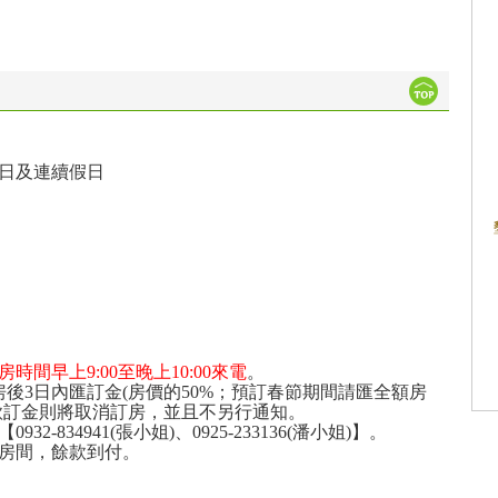
日及連續假日
時間早上9:00至晚上10:00來電
。
後3日內匯訂金(房價的50%；預訂春節期間請匯全額房
款訂金則將取消訂房，並且不另行通知。
-834941(張小姐)、0925-233136(潘小姐)】。
房間，餘款到付。