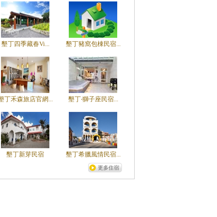
墾丁四季藏春Vi...
墾丁豬窩包棟民宿...
墾丁禾森旅店官網...
墾丁‧獅子座民宿...
墾丁新芽民宿
墾丁希臘風情民宿...
更多住宿