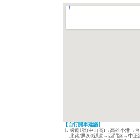
【自行開車建議】
國道1號(中山高)→高雄小港→
北路/屏200縣道→西門路→中正