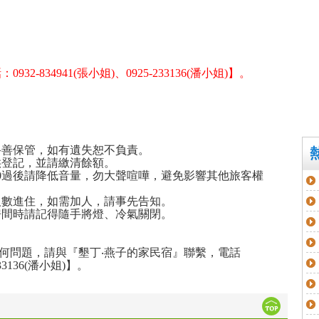
-834941(張小姐)、0925-233136(潘小姐)】。
。
妥善保管，如有遺失恕不負責。
供登記，並請繳清餘額。
00過後請降低音量，勿大聲喧嘩，避免影響其他旅客權
人數進住，如需加人，請事先告知。
房間時請記得隨手將燈、冷氣關閉。
何問題，請與『墾丁‧燕子的家民宿』聯繫，電話
233136(潘小姐)】。