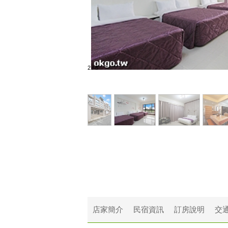
2
/
5
店家簡介
民宿資訊
訂房說明
交