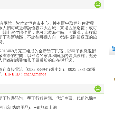
設有兩館，皆位於恆春市中心，擁有鬧中取靜的住宿環
旅人們可就近尋訪恆春四大古城，來場古蹟巡禮；或可
、關山賞夕陽佳景；也可北遊海生館、四重溪；南往墾
墾丁海濱地區，不論往哪個方向，都能找到最適宜的旅
勢。
2013年8月完工峻成的全新墾丁民宿，以燕子象徵返鄉
敞潔淨的空間，以舒適的家具和簡潔的裝潢設施，充分
人們都能感受如燕子歸巢般的自在與舒適。
洽【0932-834941(張小姐)、0925-233136(潘
宿。
LINE ID：changamanda
墾丁旅遊諮詢、墾丁行程建議、代訂車票、代租汽機車
代訂烤肉用品)、wifi無線上網