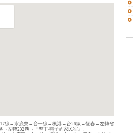
台17線→水底寮→台一線→楓港→台26線→恆春→左轉省
路→左轉232巷→『墾丁‧燕子的家民宿』。