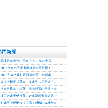
熱門新聞
花蓮最美金色山景來了！2026六十石...
2026台南七股鹽山風箏嘉年華登場！...
2026九族文化村夏日嘉年華｜全新水...
淡江大橋正式通車！淡水到八里更近了，...
漫遊塔塔加！紅葉、雲海與玉山景致一次...
埔里散步景點推薦｜走進福興溫泉遊客中...
彰化田中輕鬆步道推薦！麒麟山森林步道...