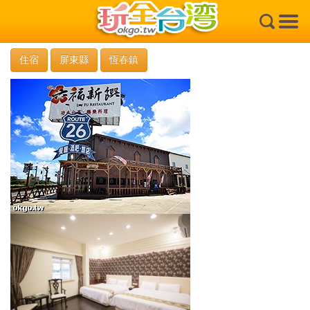
×
住宿
屏東縣
恆春鎮