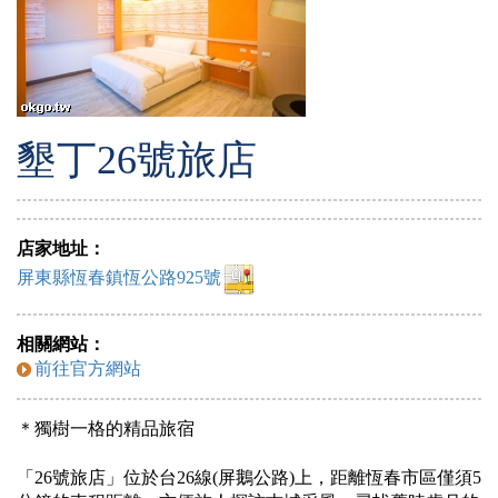
墾丁26號旅店
店家地址：
屏東縣恆春鎮恆公路925號
相關網站：
前往官方網站
＊獨樹一格的精品旅宿
「26號旅店」位於台26線(屏鵝公路)上，距離恆春市區僅須5