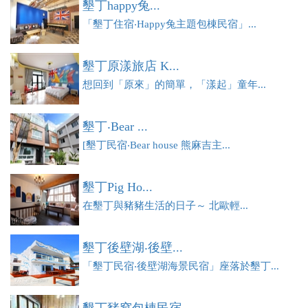
墾丁happy兔...
「墾丁住宿‧Happy兔主題包棟民宿」...
墾丁原漾旅店 K...
想回到「原來」的簡單，「漾起」童年...
墾丁‧Bear ...
[墾丁民宿‧Bear house 熊麻吉主...
墾丁Pig Ho...
在墾丁與豬豬生活的日子～ 北歐輕...
墾丁後壁湖‧後壁...
「墾丁民宿‧後壁湖海景民宿」座落於墾丁...