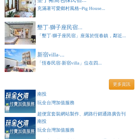
墾丁豬窩包棟民宿...
充滿著可愛鄉村風格~Pig House...
墾丁‧獅子座民宿...
「墾丁‧獅子座民宿」座落於恆春鎮，鄰近...
新宿villa‧...
「恆春民宿‧新宿villa」位在四...
更多資訊
南投
玩全台灣加值服務
超便宜套裝網站製作、網路行銷通路廣告刊
登、訂房系統、客房委託旅行社銷售，全面優惠中....
南投
玩全台灣加值服務