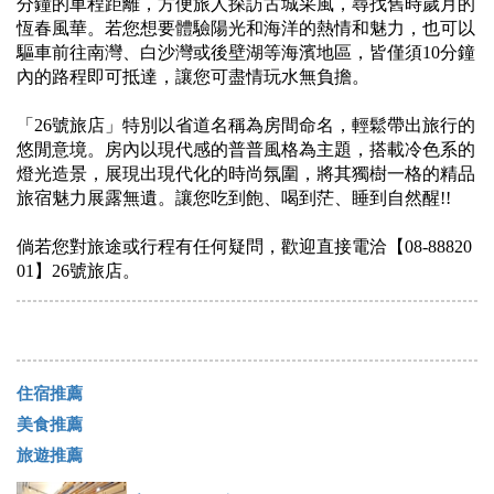
分鐘的車程距離，方便旅人探訪古城采風，尋找舊時歲月的
恆春風華。若您想要體驗陽光和海洋的熱情和魅力，也可以
驅車前往南灣、白沙灣或後壁湖等海濱地區，皆僅須10分鐘
內的路程即可抵達，讓您可盡情玩水無負擔。
「26號旅店」特別以省道名稱為房間命名，輕鬆帶出旅行的
悠閒意境。房內以現代感的普普風格為主題，搭載冷色系的
燈光造景，展現出現代化的時尚氛圍，將其獨樹一格的精品
旅宿魅力展露無遺。讓您吃到飽、喝到茫、睡到自然醒!!
倘若您對旅途或行程有任何疑問，歡迎直接電洽【08-88820
01】26號旅店。
住宿推薦
美食推薦
旅遊推薦