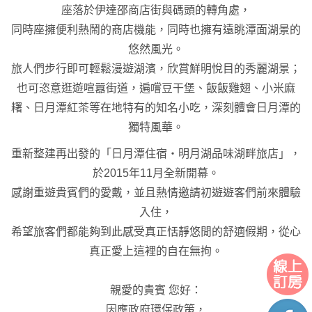
座落於伊達邵商店街與碼頭的轉角處，
同時座擁便利熱鬧的商店機能，同時也擁有遠眺潭面湖景的
悠然風光。
旅人們步行即可輕鬆漫遊湖濱，欣賞鮮明悅目的秀麗湖景；
也可恣意逛遊喧囂街道，遍嚐豆干堡、飯飯雞翅、小米麻
糬、日月潭紅茶等在地特有的知名小吃，深刻體會日月潭的
獨特風華。
重新整建再出發的「日月潭住宿‧明月湖品味湖畔旅店」，
於2015年11月全新開幕。
感謝重遊貴賓們的愛戴，並且熱情邀請初遊遊客們前來體驗
入住，
希望旅客們都能夠到此感受真正恬靜悠閒的舒適假期，從心
真正愛上這裡的自在無拘。
親愛的貴賓 您好：
因應政府環保政策，