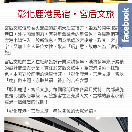
彰化鹿港民宿‧宮后文旅
宮后文旅位於香火鼎盛的鹿港天后宮後方，坐落於鬧中取靜的
巷口，外型簡潔俐落，有著新舊融合的新氣象，為風韻猶存的
鹿港小鎮注入一股新氣息。因為地處於宮後巷，取其「宮」
字，又加上主人是位女性，取其「后」意，故命名為「宮后文
旅」。
宮后文旅的主人在紙類設計行業深耕多年，她將多年來所累積
的設計能量與專業，貫注於宮后文旅中，為鹿港增添一抹新
色。本著對於鹿港的深厚情感，「彰化鹿港‧宮后文旅」皆以
「鹿」做主題，亦取其福「祿」的吉祥含意。
「彰化鹿港‧宮后文旅」每個房間風格各異且獨特，內部設施
更是比照飯店等級，期望旅客在這充滿人文、古樸的鹿港小鎮
渡過一個難忘的假期！
「彰化鹿港‧宮后文旅」恭候各位的大駕光臨。