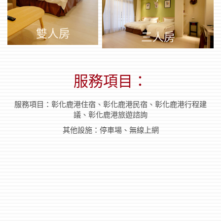
雙人房
三人房
服務項目：
服務項目：彰化鹿港住宿、彰化鹿港民宿、彰化鹿港行程建
議、彰化鹿港旅遊諮詢
其他設施：停車場、無線上網
鹿
港
民
宿
推
薦
｜
鹿
港
民
宿
｜
鹿
港
天