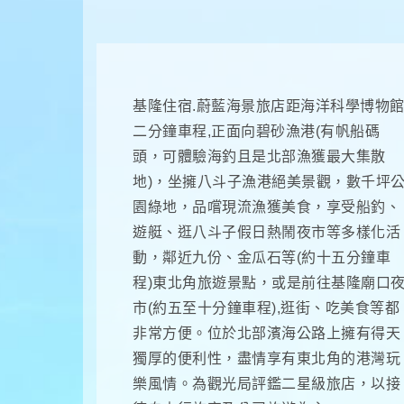
基隆住宿.蔚藍海景旅店距海洋科學博物
二分鐘車程,正面向碧砂漁港(有帆船碼
頭，可體驗海釣且是北部漁獲最大集散
地)，坐擁八斗子漁港絕美景觀，數千坪
園綠地，品嚐現流漁獲美食，享受船釣、
遊艇、逛八斗子假日熱鬧夜市等多樣化活
動，鄰近九份、金瓜石等(約十五分鐘車
程)東北角旅遊景點，或是前往基隆廟口
市(約五至十分鐘車程),逛街、吃美食等都
非常方便。位於北部濱海公路上擁有得天
獨厚的便利性，盡情享有東北角的港灣玩
樂風情。為觀光局評鑑二星級旅店，以接