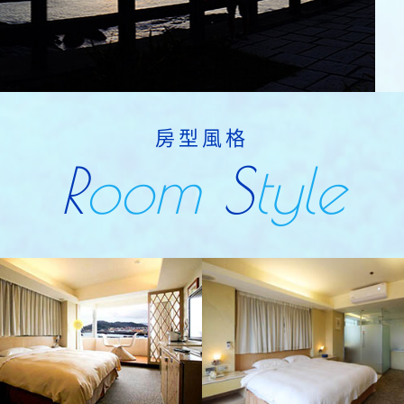
房型風格
R
oom
S
tyle