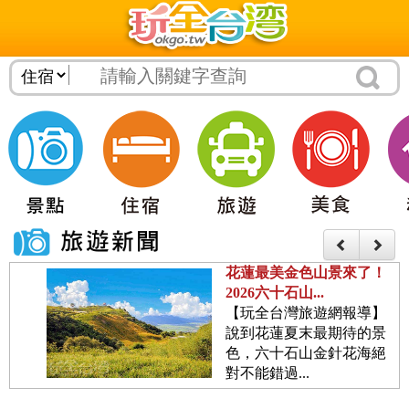
花蓮最美金色山景來了！
2026六十石山...
【玩全台灣旅遊網報導】
說到花蓮夏末最期待的景
色，六十石山金針花海絕
對不能錯過...
2026台南七股鹽山風箏嘉