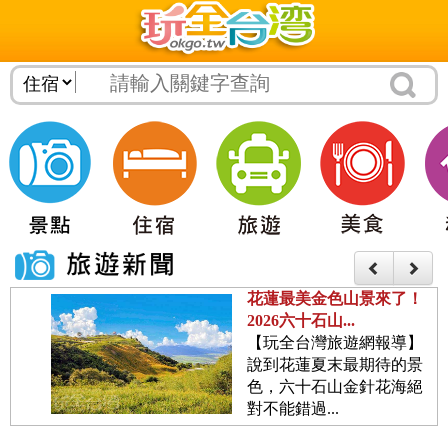
花蓮最美金色山景來了！
2026六十石山...
【玩全台灣旅遊網報導】
說到花蓮夏末最期待的景
色，六十石山金針花海絕
對不能錯過...
2026台南七股鹽山風箏嘉