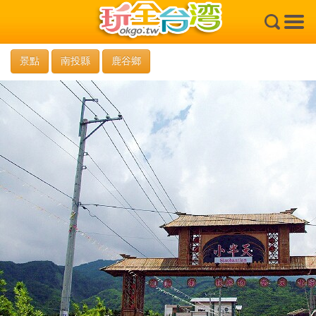
×
景點
南投縣
鹿谷鄉