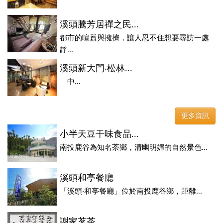
溪頭騰芳居禪之民...
都市的喧囂與擁擠，讓人忍不住想要尋訪一處
靜...
溪頭新大門‧松林...
中...
更多資訊
小半天豆干味食品...
南投鹿谷為知名茶鄉，清幽明媚的自然景色...
溪頭和亭餐廳
「溪頭‧和亭餐廳」位於南投鹿谷鄉，距離...
謝家茗茶