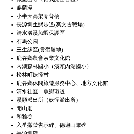
麒麟潭
小半天高架脊背橋
長源圳生態步道(爽文古戰場)
清水溝溪魚蝦保護區
石馬公園
三生緣區(賞螢勝地)
鹿谷鄉農會茶業文化館
內湖森林國小（溪頭內湖國小）
松林町妖怪村
鹿谷鄉休閒旅遊服務中心、地方文化館
清水社區．魚鄉環道
溪頭派出所（妖怪派出所）
開山廟
和雅谷
入番撤禁告示碑、德遍山陬碑
長源圳碑