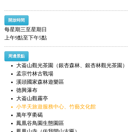
開放時間
每星期三至星期日
上午9點至下午5點
周邊景點
大崙山觀光茶園（銀杏森林、銀杏林觀光茶園）
孟宗竹林古戰場
溪頭國家森林遊樂區
德興瀑布
大崙山觀霧亭
小半天旅遊服務中心、竹藝文化館
萬年亨衢碣
鳳凰谷鳥園生態園區
鳳凰山寺（佑我開山古匾）