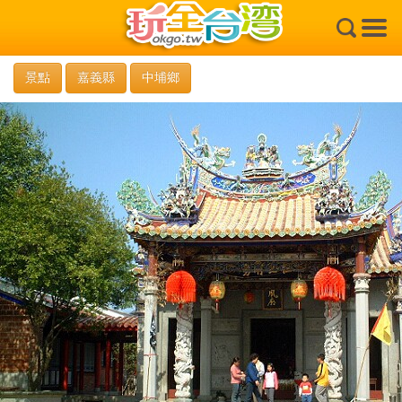
×
景點
嘉義縣
中埔鄉