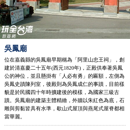
吳鳳廟
位在嘉義縣的吳鳳廟早期稱為「阿里山忠王祠」，創
建於清嘉慶二十五年(西元1820年)，正殿供奉著吳鳳
公的神位，並且懸掛有「人必有勇」的匾額，左側為
吳鳳史蹟陳列室，後殿則為吳鳳成仁的事蹟，目前樣
貌是於民國四十年時擴建後的模樣，為國家三級古
蹟。吳鳳廟的建築主體精緻，外牆以朱紅色為底，石
雕與剪黏皆具有水準，歇山式屋頂與燕尾式屋脊都相
當華麗。