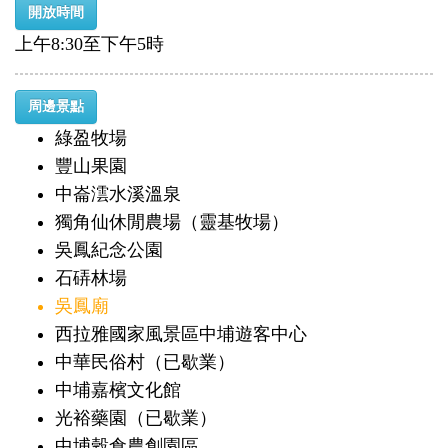
開放時間
上午8:30至下午5時
周邊景點
綠盈牧場
豐山果園
中崙澐水溪溫泉
獨角仙休閒農場（靈基牧場）
吳鳳紀念公園
石硦林場
吳鳳廟
西拉雅國家風景區中埔遊客中心
中華民俗村（已歇業）
中埔嘉檳文化館
光裕藥園（已歇業）
中埔穀倉農創園區