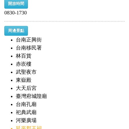
開放時間
0830-1730
周邊景點
台南正興街
台南移民署
林百貨
赤崁樓
武聖夜市
東嶽殿
大天后宮
臺灣府城隍廟
台南孔廟
祀典武廟
河樂廣場
延平郡王祠