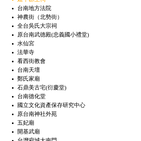
台南地方法院
神農街（北勢街）
全台吳氏大宗祠
原台南武德殿(忠義國小禮堂)
水仙宮
法華寺
看西街教會
台南天壇
鄭氏家廟
石鼎美古宅(衍慶堂)
台南德化堂
國立文化資產保存研究中心
原台南神社外苑
五妃廟
開基武廟
台灣府城大南門