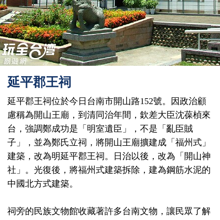
延平郡王祠
延平郡王祠位於今日台南市開山路152號。因政治顧
慮稱為開山王廟，到清同治年間，欽差大臣沈葆楨來
台，強調鄭成功是「明室遺臣」，不是「亂臣賊
子」，並為鄭氏立祠，將開山王廟擴建成「福州式」
建築，改為明延平郡王祠。日治以後，改為「開山神
社」。光復後，將福州式建築拆除，建為鋼筋水泥的
中國北方式建築。
祠旁的民族文物館收藏著許多台南文物，讓民眾了解