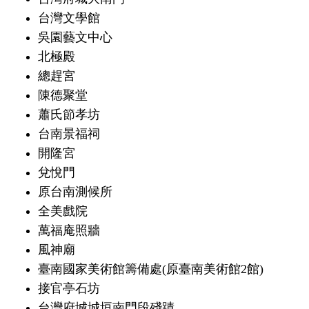
台灣文學館
吳園藝文中心
北極殿
總趕宮
陳德聚堂
蕭氏節孝坊
台南景福祠
開隆宮
兌悅門
原台南測候所
全美戲院
萬福庵照牆
風神廟
臺南國家美術館籌備處(原臺南美術館2館)
接官亭石坊
台灣府城城垣南門段殘蹟