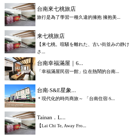
台南來七桃旅店
旅行是為了學習一種久違的擁抱 擁抱美...
来七桃旅店
【来七桃。喧騒を離れた、古い街並みの静け
さ...
台南幸福滿屋｜6...
「幸福滿屋民宿一館」位在熱鬧的台南...
台南‧S&E星象...
＊現代化的時尚商旅～ 「台南住宿‧S...
Tainan．L...
【Lai Chi Te, Away Fro...