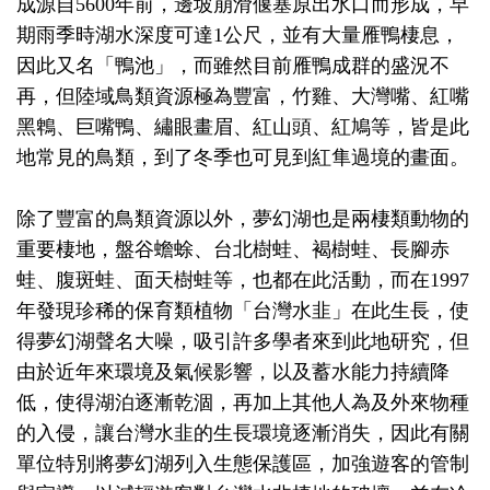
成源自5600年前，邊坡崩滑偃塞原出水口而形成，早
期雨季時湖水深度可達1公尺，並有大量雁鴨棲息，
因此又名「鴨池」，而雖然目前雁鴨成群的盛況不
再，但陸域鳥類資源極為豐富，竹雞、大灣嘴、紅嘴
黑鵯、巨嘴鴨、繡眼畫眉、紅山頭、紅鳩等，皆是此
地常見的鳥類，到了冬季也可見到紅隼過境的畫面。
除了豐富的鳥類資源以外，夢幻湖也是兩棲類動物的
重要棲地，盤谷蟾蜍、台北樹蛙、褐樹蛙、長腳赤
蛙、腹斑蛙、面天樹蛙等，也都在此活動，而在1997
年發現珍稀的保育類植物「台灣水韭」在此生長，使
得夢幻湖聲名大噪，吸引許多學者來到此地研究，但
由於近年來環境及氣候影響，以及蓄水能力持續降
低，使得湖泊逐漸乾涸，再加上其他人為及外來物種
的入侵，讓台灣水韭的生長環境逐漸消失，因此有關
單位特別將夢幻湖列入生態保護區，加強遊客的管制