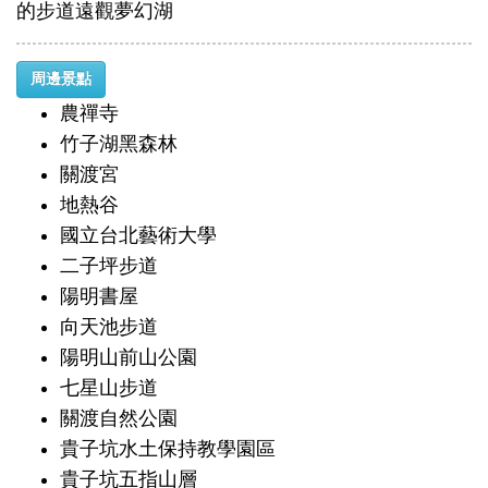
的步道遠觀夢幻湖
周邊景點
農禪寺
竹子湖黑森林
關渡宮
地熱谷
國立台北藝術大學
二子坪步道
陽明書屋
向天池步道
陽明山前山公園
七星山步道
關渡自然公園
貴子坑水土保持教學園區
貴子坑五指山層