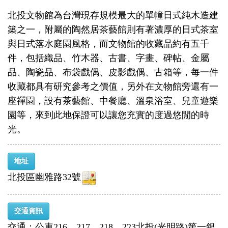
北投文物館為台灣現存規模最大的單幢日式純木造建
築之一，附屬的陶然居茶藝館則有著濃厚的日式茶室
與日式落水庭園風格，而文物館的收藏品約有五千
件，包括織品、竹木器、古書、字畫、碑帖、金屬
品、陶瓷品、布袋戲偶、皮影戲偶、古箱等，每一件
收藏都具有研究參考之價值，另外在文物館旁還有一
座禪園，設有茶藝館、中餐廳、溫泉浴室、兒童遊樂
園等，來到此地保證可以讓您充實的度過悠閒的時
光。
地址
北投區幽雅路32號
交通資訊
交通：公車216、217、218、223北投(光明路)第一銀