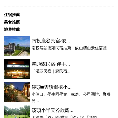
住宿推薦
美食推薦
旅遊推薦
南投鹿谷民宿‧依...
南投鹿谷溪頭民宿推薦｜依山棲山景住宿體...
溪頭森民宿‧伴手...
「溪頭民宿｜森民宿...
溪頭■雲饌獨棟小...
小倆口、學生同學會、家庭、公司團體、聚餐
開...
溪頭小半天谷欣庭...
＊清靜『谷』間‧樸實『欣』悅 「溪頭...