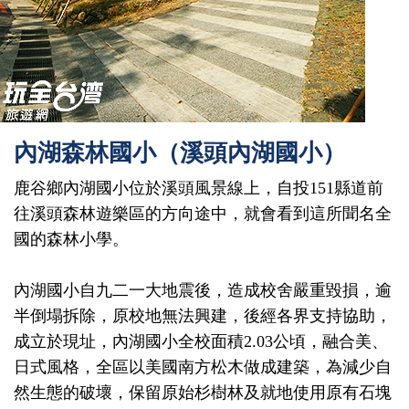
內湖森林國小（溪頭內湖國小）
鹿谷鄉內湖國小位於溪頭風景線上，自投151縣道前
往溪頭森林遊樂區的方向途中，就會看到這所聞名全
國的森林小學。
內湖國小自九二一大地震後，造成校舍嚴重毀損，逾
半倒塌拆除，原校地無法興建，後經各界支持協助，
成立於現址，內湖國小全校面積2.03公頃，融合美、
日式風格，全區以美國南方松木做成建築，為減少自
然生態的破壞，保留原始杉樹林及就地使用原有石塊