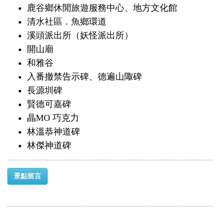
鹿谷鄉休閒旅遊服務中心、地方文化館
清水社區．魚鄉環道
溪頭派出所（妖怪派出所）
開山廟
和雅谷
入番撤禁告示碑、德遍山陬碑
長源圳碑
賢德可嘉碑
瞐MO 巧克力
林溫恭神道碑
林傑神道碑
景點留言