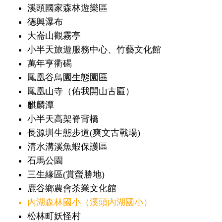
溪頭國家森林遊樂區
德興瀑布
大崙山觀霧亭
小半天旅遊服務中心、竹藝文化館
萬年亨衢碣
鳳凰谷鳥園生態園區
鳳凰山寺（佑我開山古匾）
麒麟潭
小半天高架脊背橋
長源圳生態步道(爽文古戰場)
清水溝溪魚蝦保護區
石馬公園
三生緣區(賞螢勝地)
鹿谷鄉農會茶業文化館
內湖森林國小（溪頭內湖國小）
松林町妖怪村