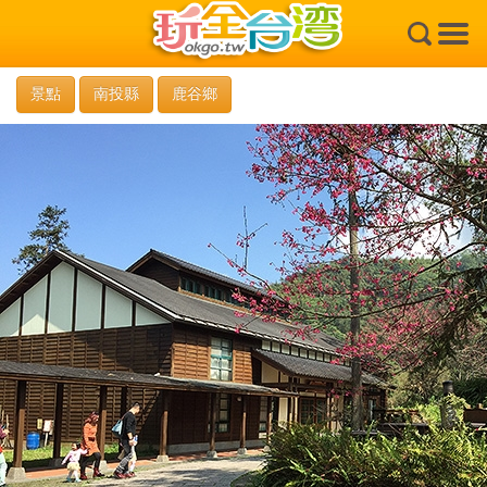
×
景點
南投縣
鹿谷鄉