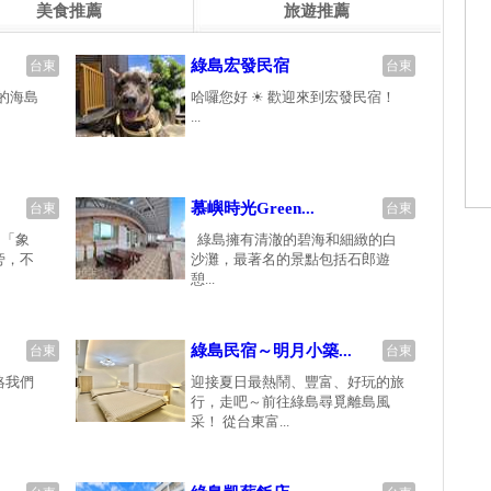
美食推薦
旅遊推薦
綠島宏發民宿
台東
台東
麗的海島
哈囉您好 ☀ 歡迎來到宏發民宿！
...
慕嶼時光Green...
台東
台東
 「象
綠島擁有清澈的碧海和細緻的白
旁，不
沙灘，最著名的景點包括石郎遊
憩...
綠島民宿～明月小築...
台東
台東
絡我們
迎接夏日最熱鬧、豐富、好玩的旅
行，走吧～前往綠島尋覓離島風
采！ 從台東富...