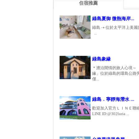
住宿推薦
綠島夏御 微熱海岸...
綠島 ⇢ 位於太平洋上美
...
綠島象緣
＊澹泊閒情的旅人心境～
緣」位於綠島的環島公路
僅...
綠島．寧靜海潛水 ...
歡迎加入官方ＬＩＮＥ聯
LINE ID:@302luria ...