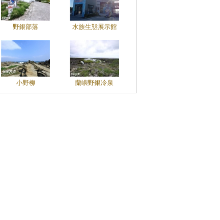
野銀部落
水族生態展示館
小野柳
蘭嶼野銀冷泉