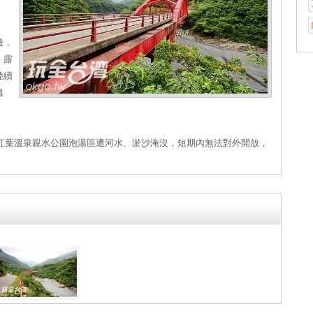
邊，
、露
陸續
溫
成紅葉溫泉親水公園泡湯區遭河水、淤沙淹沒，短期內無法對外開放，