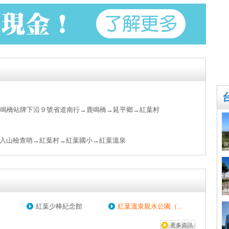
鹿鳴橋站牌下沿９號省道南行→鹿鳴橋→延平鄉→紅葉村
入山檢查哨→紅葉村→紅葉國小→紅葉溫泉
紅葉少棒紀念館
紅葉溫泉親水公園（...
更多資訊