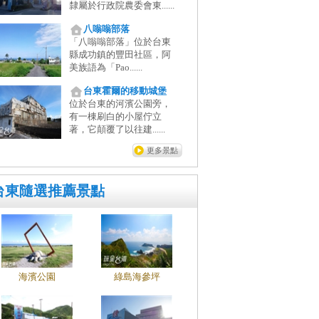
隸屬於行政院農委會東......
八嗡嗡部落
「八嗡嗡部落」位於台東
縣成功鎮的豐田社區，阿
美族語為「Pao......
台東霍爾的移動城堡
位於台東的河濱公園旁，
有一棟刷白的小屋佇立
著，它顛覆了以往建......
更多景點
台東隨選推薦景點
海濱公園
綠島海參坪