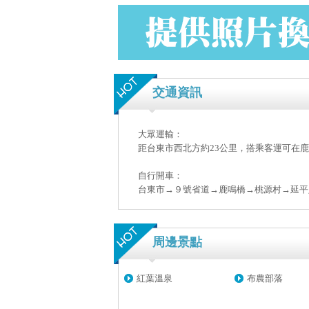
交通資訊
大眾運輸：
距台東市西北方約23公里，搭乘客運可在
自行開車：
台東市→９號省道→鹿鳴橋→桃源村→延平
周邊景點
紅葉溫泉
布農部落