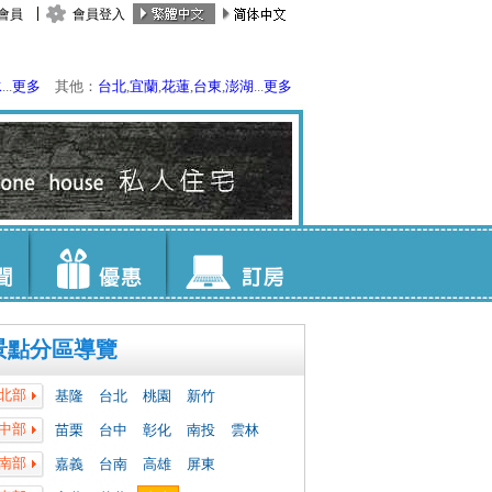
會員
會員登入
水
...
更多
其他：
台北
,
宜蘭
,
花蓮
,
台東
,
澎湖
...
更多
景點分區導覽
北部
基隆
台北
桃園
新竹
中部
苗栗
台中
彰化
南投
雲林
南部
嘉義
台南
高雄
屏東