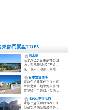
台東熱門景點TOP5
活水湖
活水湖位於台東森林公園
內，與琵琶湖相距不遠，
是一個人工湖泊，因此......
台東豐源國小
藍白色的建築佇立在台東
鄉野之間，地中海風格的
建築吸引了過路旅客的......
水族生態展示館
水族生態展示館位在台東
縣成功鎮的新港漁港旁，