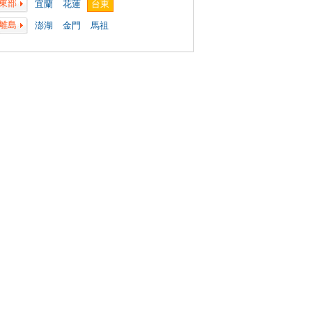
東部
宜蘭
花蓮
台東
離島
澎湖
金門
馬祖