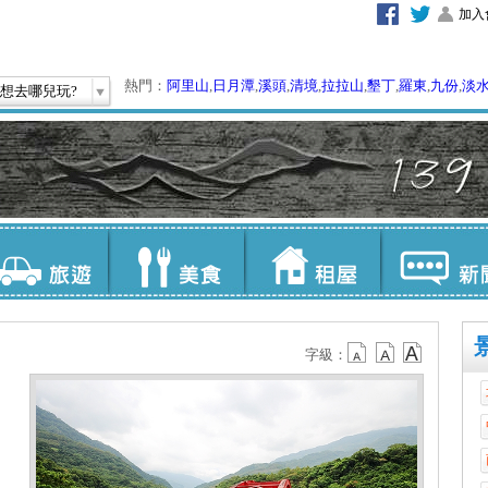
加入
熱門：
阿里山
,
日月潭
,
溪頭
,
清境
,
拉拉山
,
墾丁
,
羅東
,
九份
,
淡
想去哪兒玩?
字級：