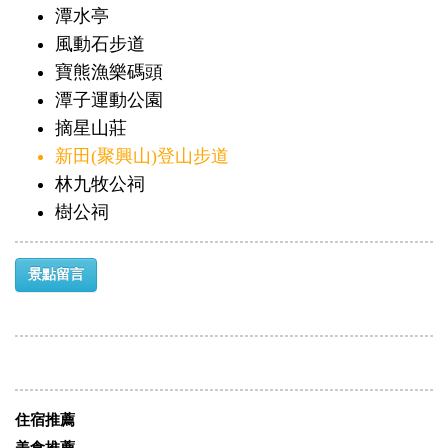
潭水亭
風動石步道
寶熊漁樂碼頭
潭子運動公園
摘星山莊
新田(聚興山)登山步道
林九牧公祠
樹公祠
景點留言
住宿推薦