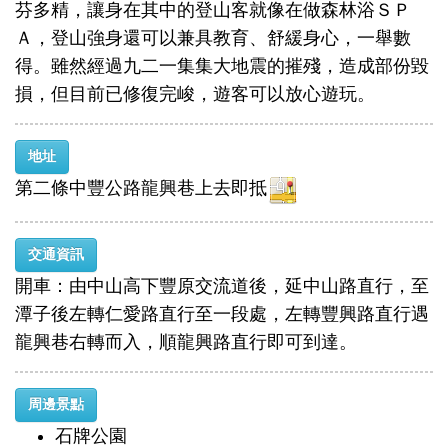
芬多精，讓身在其中的登山客就像在做森林浴ＳＰ
Ａ，登山強身還可以兼具教育、舒緩身心，一舉數
得。雖然經過九二一集集大地震的摧殘，造成部份毀
損，但目前已修復完峻，遊客可以放心遊玩。
地址
第二條中豐公路龍興巷上去即抵
交通資訊
開車：由中山高下豐原交流道後，延中山路直行，至
潭子後左轉仁愛路直行至一段處，左轉豐興路直行遇
龍興巷右轉而入，順龍興路直行即可到達。
周邊景點
石牌公園