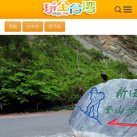
×
景點
台中市
潭子區