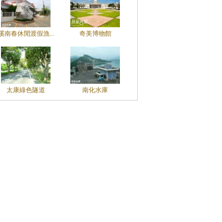
溪南春休閒渡假漁...
奇美博物館
太康綠色隧道
南化水庫