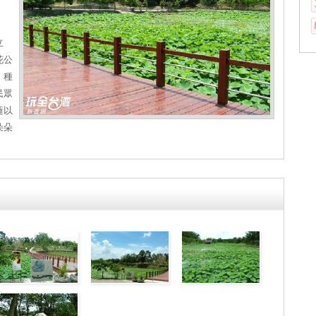
立
花公
，種
民眾
蓮以
朵朵