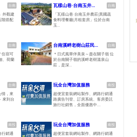
瓦樣山巷·台南玉井...
台南
台南
」外觀建
「瓦樣山巷·台南玉井農莊|異國蔬
石階搭配
食料理餐廳|月租套房」位於台南
玉...
台南溪畔老樹山莊民...
台南
台南
／住宿可
＊日式風華伴美泉～盡在關子嶺 位
佃、荷蘭
於台南關子嶺的溪畔老樹溫泉山
莊，是深...
玩全台灣加值服務
台南
南投
心情，來
超便宜套裝網站製作、網路行銷通
 來到台
路廣告刊登、訂房系統、客房委託
旅行社銷售，全面優惠中....
玩全台灣加值服務
南投
南投
路行銷通
超便宜套裝網站製作、網路行銷通