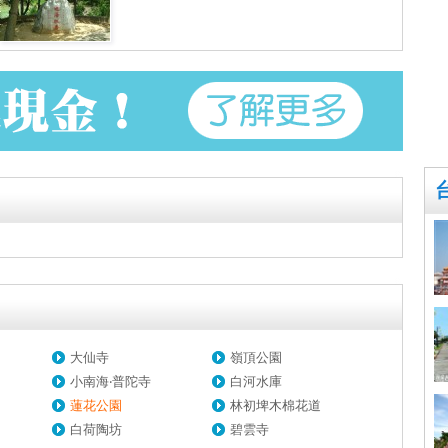
大仙寺
嶺頂公園
小南海‧普陀寺
白河水庫
園
蓮花公園
林初埤木棉花道
白荷陶坊
碧雲寺