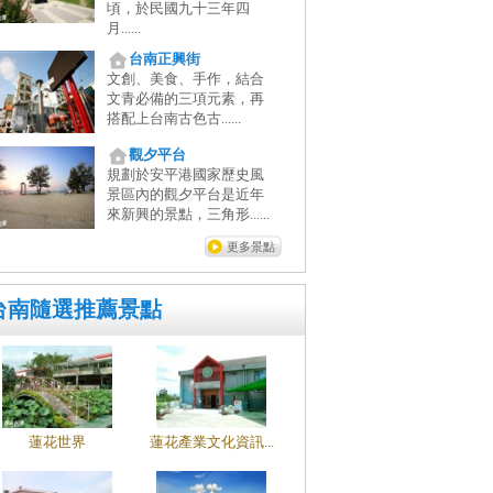
頃，於民國九十三年四
月......
台南正興街
文創、美食、手作，結合
文青必備的三項元素，再
搭配上台南古色古......
觀夕平台
規劃於安平港國家歷史風
景區內的觀夕平台是近年
來新興的景點，三角形......
更多景點
台南隨選推薦景點
蓮花世界
蓮花產業文化資訊...