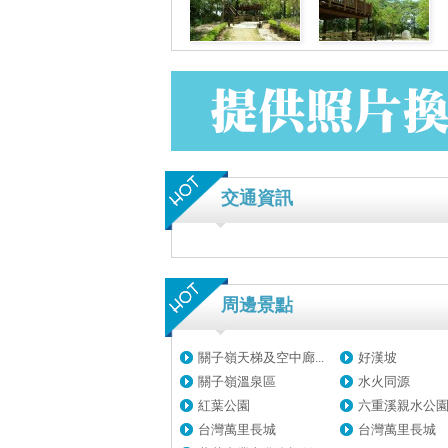
交通資訊
周邊景點
關子嶺天梯及空中廊...
好漢坡
關子嶺溫泉區
水火同源
紅葉公園
六重溪親水公
台灣萬里長城
台灣萬里長城