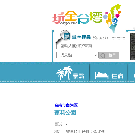
台南市
白河區
蓮花公園
電話：-
地址：豐里頂山仔腳部落北側