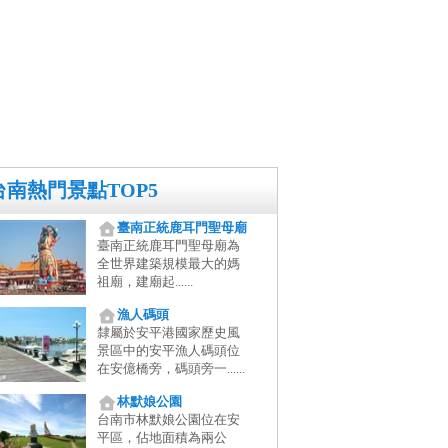
台南熱門景點TOP5
臺南正統鹿耳門聖母廟
臺南正統鹿耳門聖母廟為
全世界建築規模最大的媽
祖廟，建廟起......
漁人碼頭
隸屬於安平港國家歷史風
景區中的安平漁人碼頭位
在安億橋旁，碼頭旁一......
林默娘公園
台南市林默娘公園位在安
平區，佔地面積為兩公