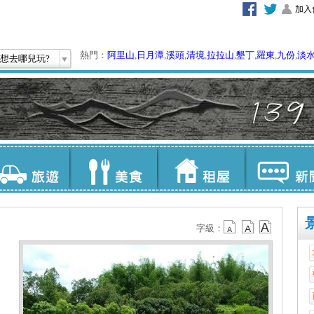
加入
熱門：
阿里山
,
日月潭
,
溪頭
,
清境
,
拉拉山
,
墾丁
,
羅東
,
九份
,
淡
想去哪兒玩?
字級：