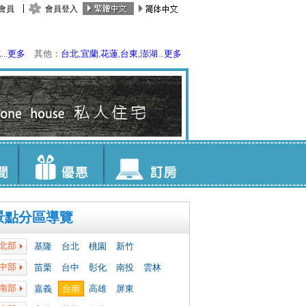
會員
會員登入
水
...
更多
其他：
台北
,
宜蘭
,
花蓮
,
台東
,
澎湖
...
更多
景點分區導覽
北部
基隆
台北
桃園
新竹
中部
苗栗
台中
彰化
南投
雲林
南部
嘉義
台南
高雄
屏東