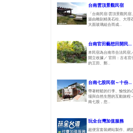
台南雲頂景觀民宿
「台南民宿‧雲頂景觀民宿
築由雕刻精美石柱、大理
大面玻璃組合而成...
台南官田藝想田開民...
本民宿為台南市合法民宿
開立收據／ 官田：古名官
的王田、鄭...
台南七股民宿～十份...
帶著輕鬆的行李、愉悅的
場與自然生態的互動旅程～
南七股，您...
玩全台灣加值服務
超便宜套裝網站製作、網