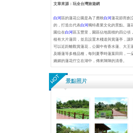
文章來源：玩全台灣旅遊網
白河
區的蓮花公園是為了應映
白河
蓮花節而創
的，打造出代表
白河
獨特產業文化的景點。蓮
園位在
白河
區玉豐里，園區佔地面積約四公頃
植有大片蓮田，並且設置木棧道與賞蓮亭，讓
可以近距離觀賞蓮花，公園中有香水蓮、大王
及睡蓮等多種品種，每到夏季時蓮葉田田，一
嬌媚的蓮花佇立在湖中，傳來陣陣的清香。
景點照片