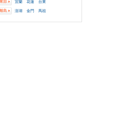
東部
宜蘭
花蓮
台東
離島
澎湖
金門
馬祖