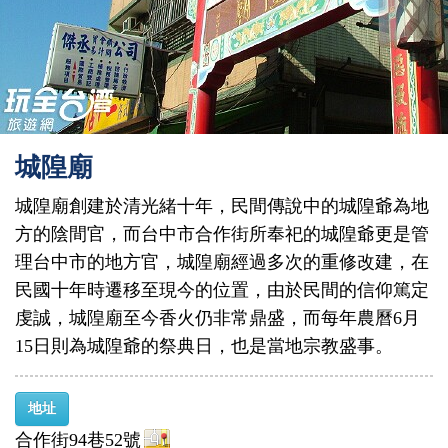
城隍廟
城隍廟創建於清光緒十年，民間傳說中的城隍爺為地
方的陰間官，而台中市合作街所奉祀的城隍爺更是管
理台中市的地方官，城隍廟經過多次的重修改建，在
民國十年時遷移至現今的位置，由於民間的信仰篤定
虔誠，城隍廟至今香火仍非常鼎盛，而每年農曆6月
15日則為城隍爺的祭典日，也是當地宗教盛事。
地址
合作街94巷52號