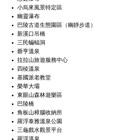
小烏來風景特定區
幽靈瀑布
巴陵古道生態園區（幽靜步道）
新溪口吊橋
三民蝙蝠洞
爺亨溫泉
拉拉山旅遊服務中心
四稜溫泉
基國派老教堂
榮華大壩
東眼山森林遊樂區
巴陵橋
角板山樟腦收納所
羅浮泰雅溫泉公園
三龜戲水觀景平台
羅浮溫泉