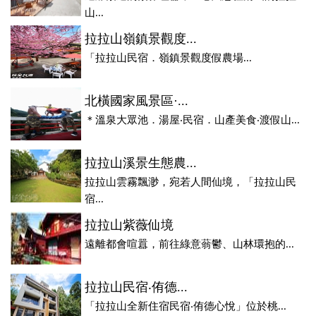
山...
拉拉山嶺鎮景觀度...
「拉拉山民宿．嶺鎮景觀度假農場...
北橫國家風景區·...
＊溫泉大眾池．湯屋‧民宿．山產美食‧渡假山...
拉拉山溪景生態農...
拉拉山雲霧飄渺，宛若人間仙境，「拉拉山民
宿...
拉拉山紫薇仙境
遠離都會喧囂，前往綠意蓊鬱、山林環抱的...
拉拉山民宿‧侑德...
「拉拉山全新住宿民宿‧侑德心悅」位於桃...