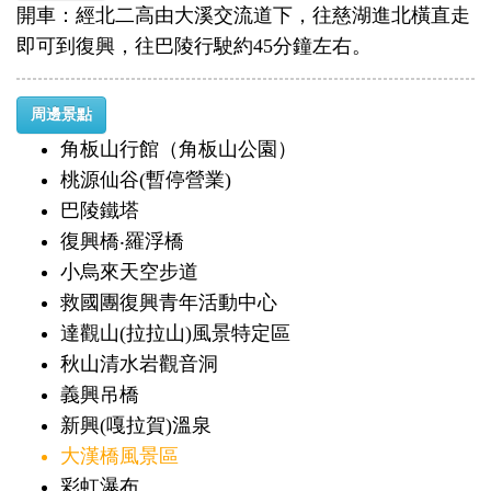
開車：經北二高由大溪交流道下，往慈湖進北橫直走
即可到復興，往巴陵行駛約45分鐘左右。
周邊景點
角板山行館（角板山公園）
桃源仙谷(暫停營業)
巴陵鐵塔
復興橋‧羅浮橋
小烏來天空步道
救國團復興青年活動中心
達觀山(拉拉山)風景特定區
秋山清水岩觀音洞
義興吊橋
新興(嘎拉賀)溫泉
大漢橋風景區
彩虹瀑布