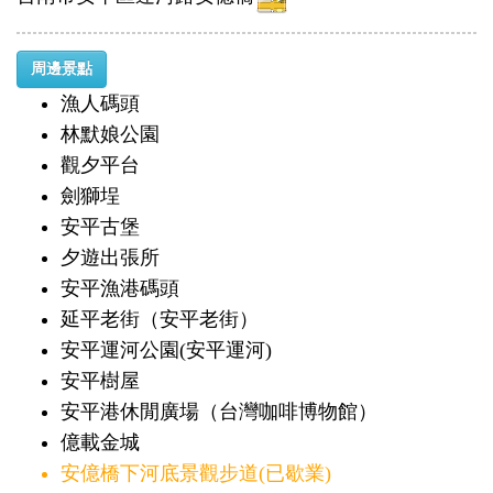
周邊景點
漁人碼頭
林默娘公園
觀夕平台
劍獅埕
安平古堡
夕遊出張所
安平漁港碼頭
延平老街（安平老街）
安平運河公園(安平運河)
安平樹屋
安平港休閒廣場（台灣咖啡博物館）
億載金城
安億橋下河底景觀步道(已歇業)