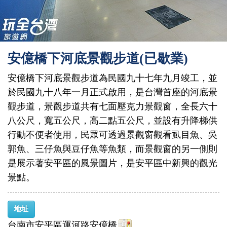
安億橋下河底景觀步道(已歇業)
安億橋下河底景觀步道為民國九十七年九月竣工，並
於民國九十八年一月正式啟用，是台灣首座的河底景
觀步道，景觀步道共有七面壓克力景觀窗，全長六十
八公尺，寬五公尺，高二點五公尺，並設有升降梯供
行動不便者使用，民眾可透過景觀窗觀看虱目魚、吳
郭魚、三仔魚與豆仔魚等魚類，而景觀窗的另一側則
是展示著安平區的風景圖片，是安平區中新興的觀光
景點。
地址
台南市安平區運河路安億橋