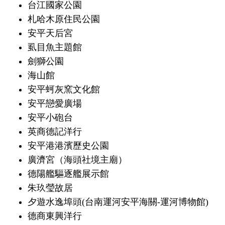
台江國家公園
札哈木原住民公園
安平天后宮
虱目魚主題館
劍獅公園
海山館
安平蚵灰窯文化館
安平戀愛廣場
安平小砲台
英商德記洋行
安平港港濱歷史公園
廣濟宮（海頭社境主廟）
德陽艦驅逐艦展示館
朱玖瑩故居
夕遊水逸埠頭(台南運河安平海關-運河博物館)
德商東興洋行