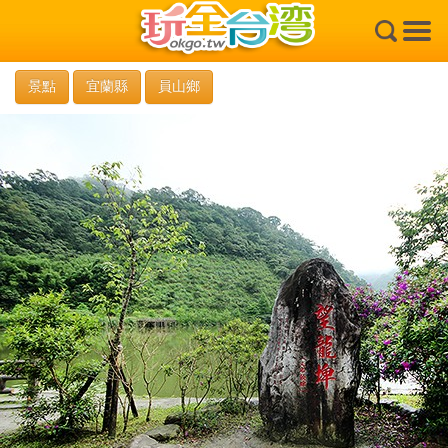
×
景點
宜蘭縣
員山鄉