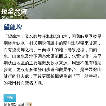
望龍埤
「望龍埤」又名軟埤仔和枕頭山埤，因舊時夏季乾旱
期經常缺水，村民期盼傳說中的龍能出現帶來甘霖，
而有望龍埤之稱。三面環山的地下湧泉池塘，由雨
水、山泉水及地下湧泉水匯流而成，水質清澈，為早
期枕山地區的主要灌溉及飲水來源。周邊不但有環湖
步道，更設有多條登山步道和觀景平台，是民眾登山
健行的好去處，而後更因拍攝偶像劇『下一站幸福』
的花田村而聲名大噪。
地址
坡城路54號