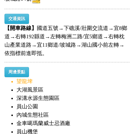
交通資訊
【開車路線】
國道五號→下礁溪/壯圍交流道→宜8鄉
道→右轉192縣道→左轉梅洲二路/宜5鄉道→右轉枕
山產業道路→宜11鄉道/坡城路→湖山國小前左轉→
依指標前進即抵。
周邊景點
望龍埤
大湖風景區
深溝水源生態園區
員山公園
內城生態社區
金車噶瑪蘭威士忌酒廠
員山機堡