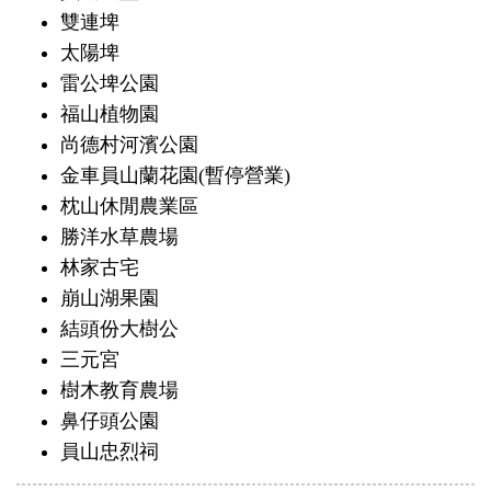
雙連埤
太陽埤
雷公埤公園
福山植物園
尚德村河濱公園
金車員山蘭花園(暫停營業)
枕山休閒農業區
勝洋水草農場
林家古宅
崩山湖果園
結頭份大樹公
三元宮
樹木教育農場
鼻仔頭公園
員山忠烈祠