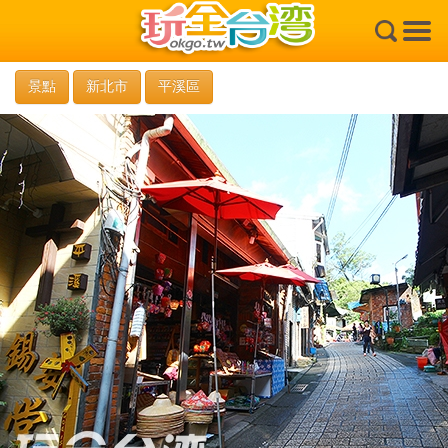
×
景點
新北市
平溪區