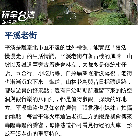
平溪老街
平溪是離臺北市區不遠的世外桃源，能實踐「慢活、
慢慢走」的生活情調。平溪老街有著古樸的風味，山
坡以及鐵道兩旁古厝房舍林立，大都多是傳統柑仔
店、五金行、小吃店等。自採礦業逐漸沒落後，老街
也漸漸沉寂下來。鐵道、山林花鳥與昔日採礦遺跡，
都是遊賞的好景點；還有日治時期所遺留下來的防空
洞與觀音巖的八仙洞，都是值得參觀、探險的好地
方。平溪鐵路也是知名的廣告「張君雅小妹妹」拍攝
的地點，每當平溪火車通過老街上方的鐵路就會傳來
轟隆轟隆的聲響，每條巷道都可看見行經的火車，形
成平溪老街的重要特色。