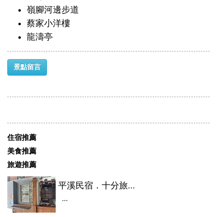
嶺腳河邊步道
蔡家小洋樓
龍濤亭
景點留言
住宿推薦
美食推薦
旅遊推薦
平溪民宿．十分旅...
...