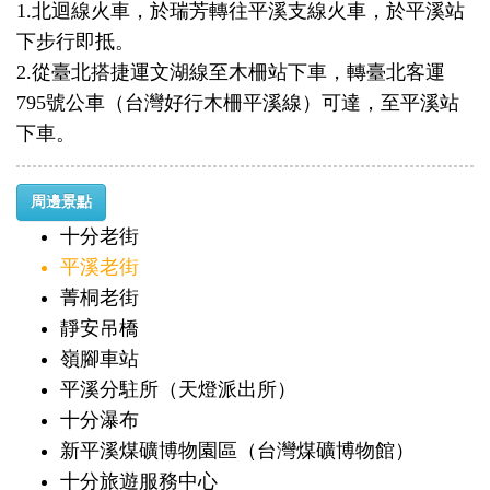
1.北迴線火車，於瑞芳轉往平溪支線火車，於平溪站
下步行即抵。
2.從臺北搭捷運文湖線至木柵站下車，轉臺北客運
795號公車（台灣好行木柵平溪線）可達，至平溪站
下車。
周邊景點
十分老街
平溪老街
菁桐老街
靜安吊橋
嶺腳車站
平溪分駐所（天燈派出所）
十分瀑布
新平溪煤礦博物園區（台灣煤礦博物館）
十分旅遊服務中心