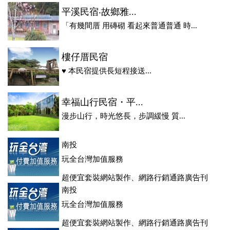
平溪民宿‧故鄉雅...
「有幾間厝 用磚砌 看起來普通普通 時...
樓仔厝民宿
♥ 本民宿提供長短程接送...
幸福山行民宿・平...
漫步山行，時光悠長，步調緩慢 質...
南投
玩全台灣加值服務
超便宜套裝網站製作、網路行銷通路廣告刊
登、訂房系統、客房委託旅行社銷售，全面優惠中....
南投
玩全台灣加值服務
超便宜套裝網站製作、網路行銷通路廣告刊