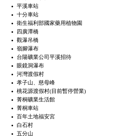
平溪車站
十分車站
衛生福利部國家藥用植物園
四廣潭橋
觀瀑吊橋
嶺腳瀑布
台陽礦業公司平溪招待
眼鏡洞瀑布
河灣渡假村
孝子山、慈母峰
桃花源渡假村(目前暫停營業)
菁桐礦業生活館
菁桐車站
百年土地福安宮
白石村
五分山