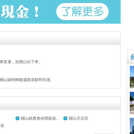
東客運，於關山站下車。
關山鎮時轉隆盛路直駛即到達。
關山鎮農會休閒旅遊...
關山天后宮
車道