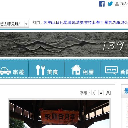
加入
熱門：
阿里山
,
日月潭
,
溪頭
,
清境
,
拉拉山
,
墾丁
,
羅東
,
九份
,
淡
想去哪兒玩?
字級：