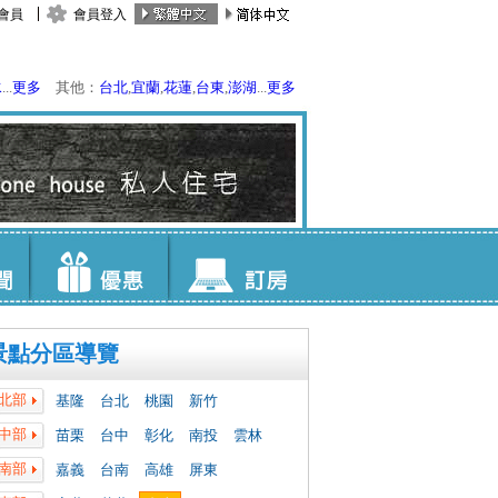
會員
會員登入
水
...
更多
其他：
台北
,
宜蘭
,
花蓮
,
台東
,
澎湖
...
更多
景點分區導覽
北部
基隆
台北
桃園
新竹
中部
苗栗
台中
彰化
南投
雲林
南部
嘉義
台南
高雄
屏東