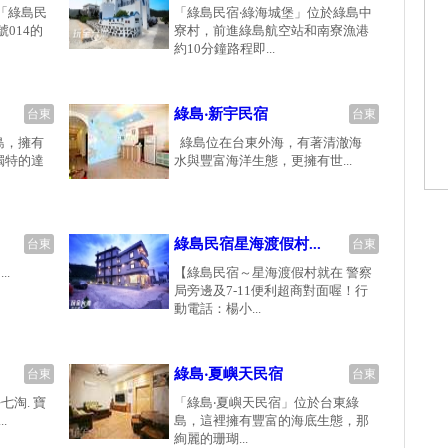
「綠島民
「綠島民宿‧綠海城堡」位於綠島中
014的
寮村，前進綠島航空站和南寮漁港
約10分鐘路程即...
綠島‧新宇民宿
台東
台東
島，擁有
綠島位在台東外海，有著清澈海
獨特的達
水與豐富海洋生態，更擁有世...
綠島民宿星海渡假村...
台東
台東
.
【綠島民宿～星海渡假村就在 警察
局旁邊及7-11便利超商對面喔！行
動電話：楊小...
綠島‧夏嶼天民宿
台東
台東
七淘. 寶
「綠島‧夏嶼天民宿」位於台東綠
.
島，這裡擁有豐富的海底生態，那
絢麗的珊瑚...