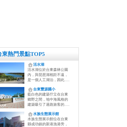
台東熱門景點TOP5
活水湖
活水湖位於台東森林公園
內，與琵琶湖相距不遠，
是一個人工湖泊，因此......
台東豐源國小
藍白色的建築佇立在台東
鄉野之間，地中海風格的
建築吸引了過路旅客的......
水族生態展示館
水族生態展示館位在台東
縣成功鎮的新港漁港旁，