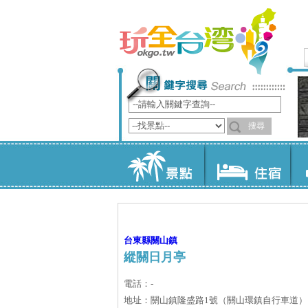
台東縣
關山鎮
縱關日月亭
電話：-
地址：關山鎮隆盛路1號（關山環鎮自行車道）