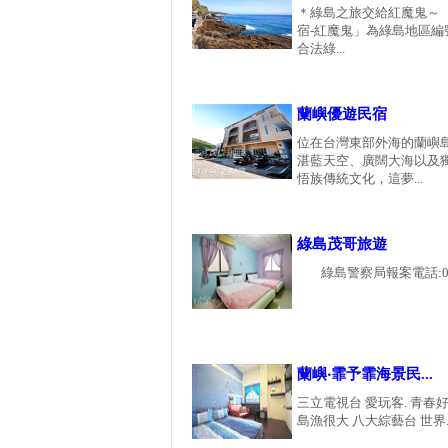
＊綠島之旅交給紅魔鬼～ 
宿-紅魔鬼」為綠島地區編號
合法綠...
蘭嶼優遊民宿
位在台灣東部外海的蘭嶼
湛藍天空、廣闊大海以及
悟族傳統文化，這夢...
綠島茂哥旅遊
綠島警察局報案電話:0..
蘭嶼‧霏予霏海景民...
三立電視台 愛玩客. 青春好
島漁很大 八大綜藝台 世界..