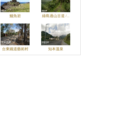
鱷魚岩
綠島過山古道 /...
台東鐵道藝術村
知本溫泉