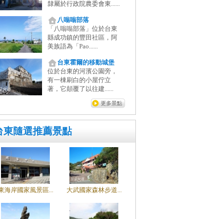
隸屬於行政院農委會東......
八嗡嗡部落
「八嗡嗡部落」位於台東
縣成功鎮的豐田社區，阿
美族語為「Pao......
台東霍爾的移動城堡
位於台東的河濱公園旁，
有一棟刷白的小屋佇立
著，它顛覆了以往建......
更多景點
台東隨選推薦景點
東海岸國家風景區...
大武國家森林步道...