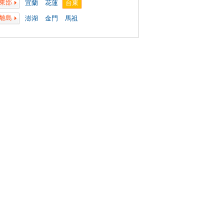
東部
宜蘭
花蓮
台東
離島
澎湖
金門
馬祖