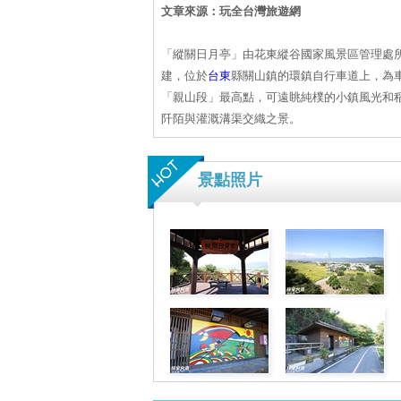
文章來源：玩全台灣旅遊網
「縱關日月亭」由花東縱谷國家風景區管理處
建，位於
台東
縣關山鎮的環鎮自行車道上，為
「親山段」最高點，可遠眺純樸的小鎮風光和
阡陌與灌溉溝渠交織之景。
景點照片