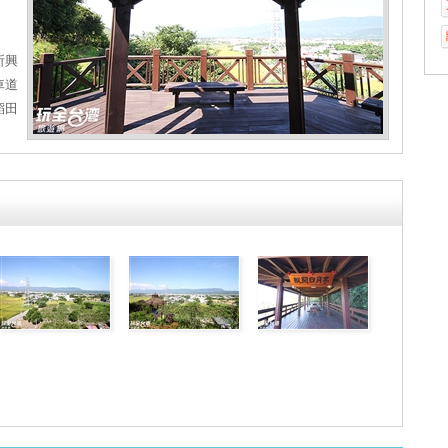
所興
車道
稻田