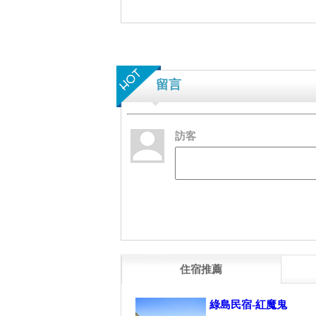
留言
訪客
住宿推薦
綠島民宿-紅魔鬼