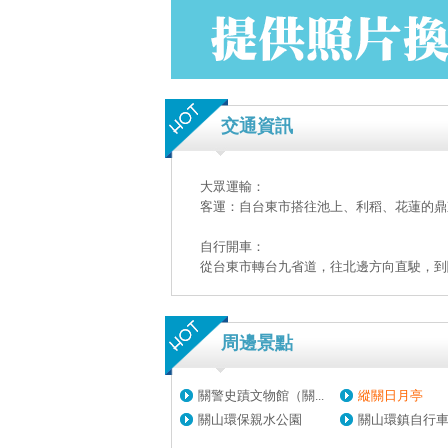
交通資訊
大眾運輸：
客運：自台東市搭往池上、利稻、花蓮的鼎
自行開車：
從台東市轉台九省道，往北邊方向直駛，到
周邊景點
關警史蹟文物館（關...
縱關日月亭
關山環保親水公園
關山環鎮自行