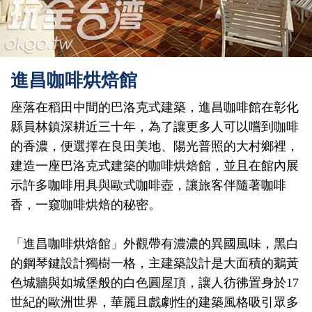
進昌咖啡烘焙館
座落在稻田中間的巴洛克式建築，進昌咖啡館在彰化
縣員林鎮深耕近三十年，為了讓更多人可以嚐到咖啡
的香濃，便選擇在良田美地、陽光普照的大村鄉裡，
建造一座巴洛克式建築的咖啡烘焙館，並且在館內展
示許多咖啡用具與歐式咖啡壺，讓旅客伴隨著咖啡
香，一窺咖啡烘焙的秘密。
「進昌咖啡烘焙館」外觀帶有濃濃的異國風味，黑白
的鋼琴鍵設計獨樹一格，主建築設計是大面積的鵝黃
色城牆與如城堡般的白色圓屋頂，讓人彷彿置身於17
世紀的歐洲世界，華麗且戲劇性的建築風格吸引眾多