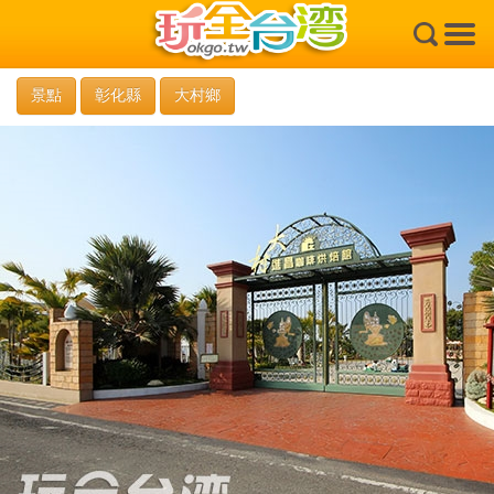
×
景點
彰化縣
大村鄉