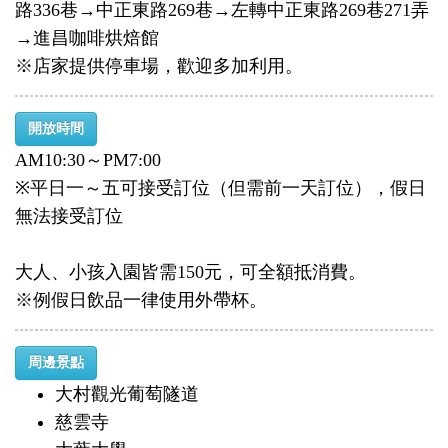
路336巷→中正東路269巷→左轉中正東路269巷271弄
→進昌咖啡烘焙館
※店家提供停車場，歡迎多加利用。
開放時間
AM10:30～PM7:00
※平日一～五可接受訂位（但需前一天訂位），假日
無法接受訂位
大人、小孩入園皆需150元，可全額抵消費。
※例假日飲品一律使用外帶杯。
周邊景點
大村觀光葡萄隧道
慈雲寺