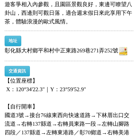
遊客爭相入內參觀，且園區景觀良好，東邊可瞭望八
卦山，西邊則可觀日落，適合週末假日來此享用下午
茶，體驗浪漫的歐式風情。
地址
彰化縣大村鄉平和村中正東路269巷271弄252號
交通資訊
【位置座標】
X：120°34'22.3"｜Y：23°59'52.9"
【自行開車】
國道3號→接台76線東西向快速道路→下林厝出口交
流道→右轉137縣道→右轉員東路一段→左轉山腳路
四段／137縣道→左轉東港路／彰70鄉道→右轉美港