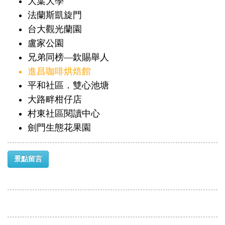
大葉大學
法蘭斯凱旋門
台大觀光蘭園
盧家公園
兄弟同榜—欽賜舉人
進昌咖啡烘焙館
平和社區．雙心池塘
大路畔柑仔店
村東社區閱讀中心
劍門生態花果園
景點留言