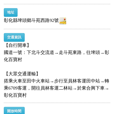
地址
彰化縣埤頭鄉斗苑西路92號
交通資訊
【自行開車】
國道一號：下北斗交流道→走斗苑東路，往埤頭→彰
化百寶村
【大眾交通運輸】
搭乘火車至田中火車站→步行至員林客運田中站→轉
乘6709客運，開往員林客運二林站→於東合興下車→
彰化百寶村
開放時間