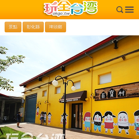
×
景點
彰化縣
埤頭鄉