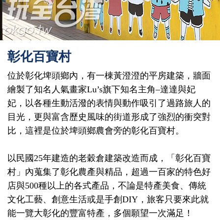
彰化百寶村
位於彰化埤頭鄉內，有一棟黃澄澄的平房建築，牆面
繪製了知名人氣畫家Lu’s旗下知名主角–達達與妃
妃，以各種生動活潑的表情與動作吸引了過路旅人的
目光，更與富含歷史風味的街道形成了強烈的衝突對
比，這裡是位於埤頭鄉農會旁的彰化百寶村。
以民國25年建造的老穀倉建築改造而成，「彰化百寶
村」內蒐集了彰化農產與精品，超過一百家的特色好
店與500種以上的各式產品，不論是特產美食、傳統
文化工藝、創意生活或是手創DIY，旅客只要來此就
能一覽大彰化的豐富特產，多個願望一次滿足！