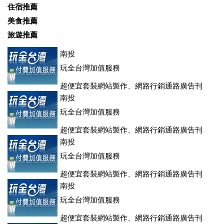
住宿推薦
美食推薦
旅遊推薦
南投
玩全台灣加值服務
超便宜套裝網站製作、網路行銷通路廣告刊
登、訂房系統、客房委託旅行社銷售，全面優惠中....
南投
玩全台灣加值服務
超便宜套裝網站製作、網路行銷通路廣告刊
登、訂房系統、客房委託旅行社銷售，全面優惠中....
南投
玩全台灣加值服務
超便宜套裝網站製作、網路行銷通路廣告刊
登、訂房系統、客房委託旅行社銷售，全面優惠中....
南投
玩全台灣加值服務
超便宜套裝網站製作、網路行銷通路廣告刊