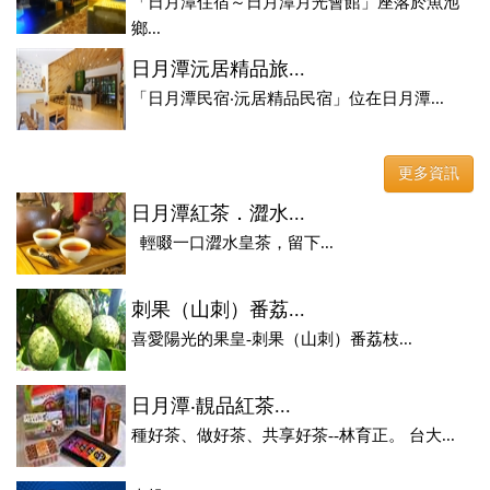
「日月潭住宿～日月潭月光會館」座落於魚池
鄉...
日月潭沅居精品旅...
「日月潭民宿‧沅居精品民宿」位在日月潭...
更多資訊
日月潭紅茶．澀水...
輕啜一口澀水皇茶，留下...
刺果（山刺）番荔...
喜愛陽光的果皇-刺果（山刺）番荔枝...
日月潭‧靚品紅茶...
種好茶、做好茶、共享好茶--林育正。 台大...