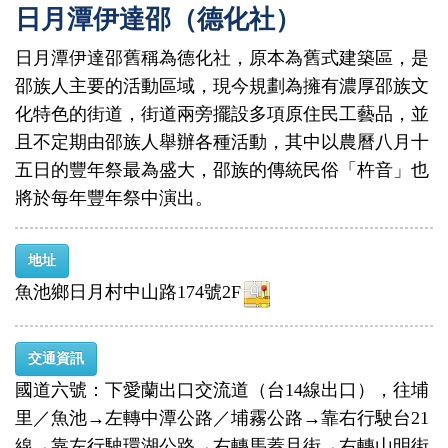
日月潭伊達邵（德化社）
日月潭伊達邵舊稱為德化社，原本為舊式建築區，是
邵族人主要的活動區域，現今規劃為擁有濃厚邵族文
化特色的街道，街道兩旁擺設多項原住民工藝品，並
且不定期由邵族人舉辦各種活動，其中以農曆八月十
五日的豐年祭最為盛大，邵族的傳統民俗「杵音」也
將於每年豐年祭中演出。
地址
魚池鄉日月村中山路174號2F
交通資訊
國道六號：下愛蘭出口交流道（台14線出口），往埔
里／魚池→左轉中潭公路／埔霧公路→靠右行駛台21
線→靠左行駛環湖公路→右轉馬蓋旦街→右轉山明街