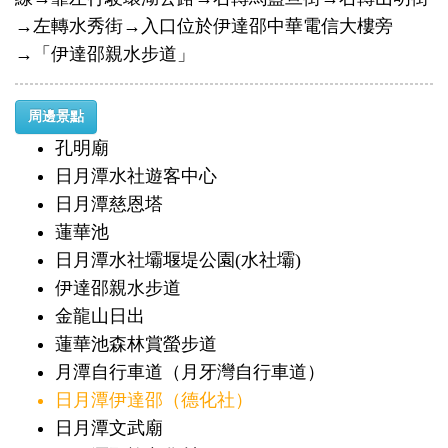
→左轉水秀街→入口位於伊達邵中華電信大樓旁
→「伊達邵親水步道」
周邊景點
孔明廟
日月潭水社遊客中心
日月潭慈恩塔
蓮華池
日月潭水社壩堰堤公園(水社壩)
伊達邵親水步道
金龍山日出
蓮華池森林賞螢步道
月潭自行車道（月牙灣自行車道）
日月潭伊達邵（德化社）
日月潭文武廟