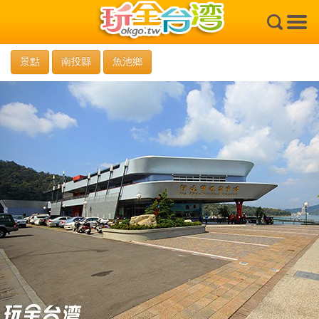
×
景點
南投縣
魚池鄉