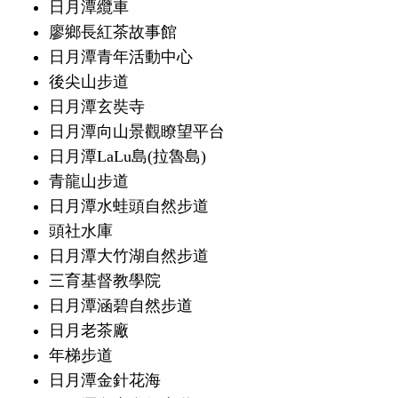
日月潭纜車
廖鄉長紅茶故事館
日月潭青年活動中心
後尖山步道
日月潭玄奘寺
日月潭向山景觀瞭望平台
日月潭LaLu島(拉魯島)
青龍山步道
日月潭水蛙頭自然步道
頭社水庫
日月潭大竹湖自然步道
三育基督教學院
日月潭涵碧自然步道
日月老茶廠
年梯步道
日月潭金針花海