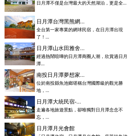
日月潭不僅是台灣最大的天然湖泊，更是全...
日月潭台灣黑熊網...
全台第一家專業的網球民宿，在日月潭出現
了！...
日月潭山水田雅舍...
經過熱鬧喧嘩的日月潭商圈人潮，欣賞過日月
潭...
南投日月潭夢想家...
位於南投縣魚池鄉堪稱台灣國際級的觀光勝
地，...
日月潭大統民宿-...
走遍各地旅遊景點，卻唯獨對日月潭念念不
忘，...
日月潭月光會館