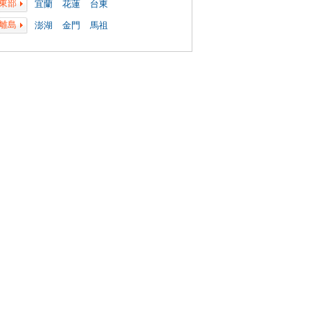
東部
宜蘭
花蓮
台東
離島
澎湖
金門
馬祖