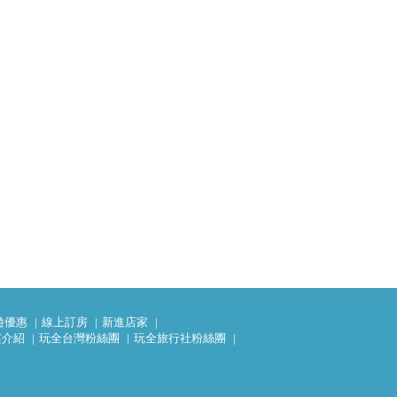
遊優惠
線上訂房
新進店家
案介紹
玩全台灣粉絲團
玩全旅行社粉絲團