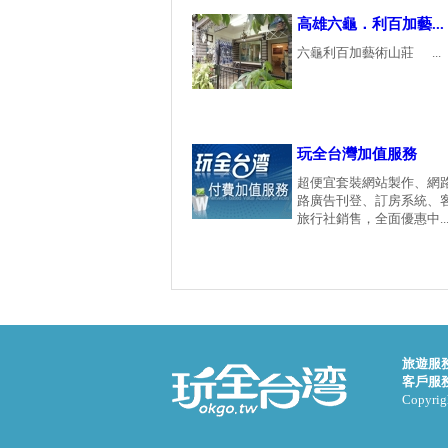
高雄六龜．利百加藝...
六龜利百加藝術山莊 ...
玩全台灣加值服務
超便宜套裝網站製作、網
路廣告刊登、訂房系統、
旅行社銷售，全面優惠中...
旅遊服
客戶服
Copyrigh