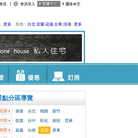
會員
會員登入
水
...
更多
其他：
台北
,
宜蘭
,
花蓮
,
台東
,
澎湖
...
更多
景點分區導覽
北部
基隆
台北
桃園
新竹
中部
苗栗
台中
彰化
南投
雲林
南部
嘉義
台南
高雄
屏東