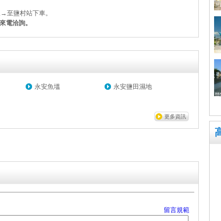
線→至鹽村站下車。
來電洽詢。
永安魚塭
永安鹽田濕地
更多資訊
留言規範