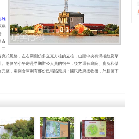
高雄
原烏
時
定古
。二
洛克式風格，左右兩側仿多立克方柱的立柱，山牆中央有渦捲紋及草
社。兩側的小平房是早期辦公人員的宿舍，後方還有庭院、廁所和儲
為完整，兩側倉庫則有部份已塌陷毀損；國民政府接收後，外牆留下