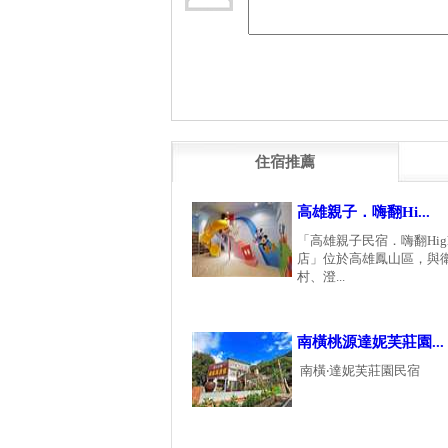
住宿推薦
高雄親子．嗨翻Hi...
「高雄親子民宿．嗨翻High
店」位於高雄鳳山區，與
村、澄...
南橫桃源達妮芙莊園...
南橫‧達妮芙莊園民宿 「