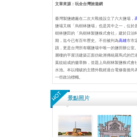
文章來源：玩全台灣旅遊網
臺灣製鹽總廠在二次大戰後設立了六大鹽場，
鹽場又稱「烏樹林鹽場」也是其中之一，位於
樹林鹽田的「烏樹林製鹽株式會社」建於日治
期，迄今已有百年歷史。不但被列為
高雄
市市
蹟，更是台灣所有曬鹽場中唯一的鹽田辦公室
層樓的平屋頂建築正面仿歐洲傳統羅馬式的巴
葉紋組成的徽章飾，並題上烏樹林製鹽株式會
水池。本以殘破的主體外觀經過台電修復後尚
一些政治標幟。
景點照片