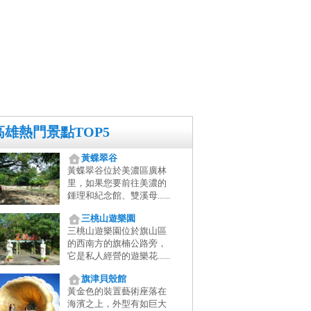
高雄熱門景點TOP5
黃蝶翠谷
黃蝶翠谷位於美濃區廣林
里，如果您要前往美濃的
鍾理和紀念館、雙溪母......
三桃山遊樂園
三桃山遊樂園位於旗山區
的西南方的旗楠公路旁，
它是私人經營的遊樂花......
旗津貝殼館
黃金色的裝置藝術座落在
海濱之上，外型有如巨大