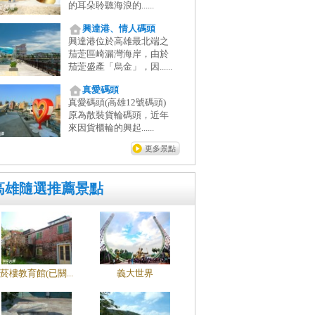
的耳朵聆聽海浪的......
興達港、情人碼頭
興達港位於高雄最北端之
茄萣區崎漏灣海岸，由於
茄萣盛產「烏金」，因......
真愛碼頭
真愛碼頭(高雄12號碼頭)
原為散裝貨輪碼頭，近年
來因貨櫃輪的興起......
更多景點
高雄隨選推薦景點
菸樓教育館(已關...
義大世界