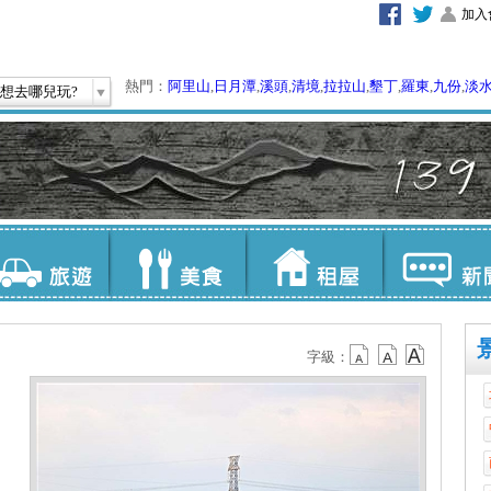
加入
熱門：
阿里山
,
日月潭
,
溪頭
,
清境
,
拉拉山
,
墾丁
,
羅東
,
九份
,
淡
想去哪兒玩?
字級：