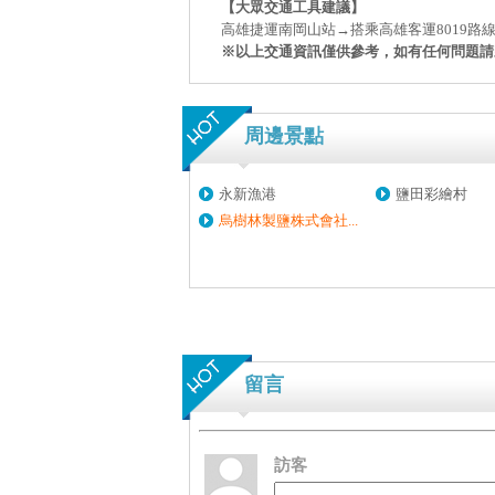
【大眾交通工具建議】
高雄捷運南岡山站→搭乘高雄客運8019路
※以上交通資訊僅供參考，如有任何問題請
周邊景點
永新漁港
鹽田彩繪村
烏樹林製鹽株式會社...
留言
訪客