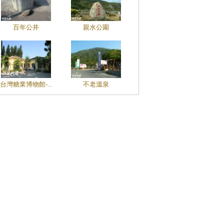
百年公井
親水公園
台灣糖業博物館-...
不老溫泉