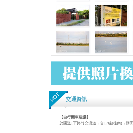
交通資訊
【自行開車建議】
於國道1下路竹交流道→台17線(往南)→鹽