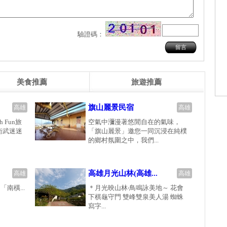
驗證碼：
美食推薦
旅遊推薦
旗山麗景民宿
高雄
高雄
 Fun旅
空氣中瀰漫著悠閒自在的氣味，
衛武迷迷
「旗山麗景」邀您一同沉浸在純樸
的鄉村氛圍之中，我們...
高雄月光山林(高雄...
高雄
高雄
南橫...
＊月光映山林‧鳥鳴詠美地～ 花會
下棋龜守門 雙峰雙泉美人湯 蜘蛛
寫字...