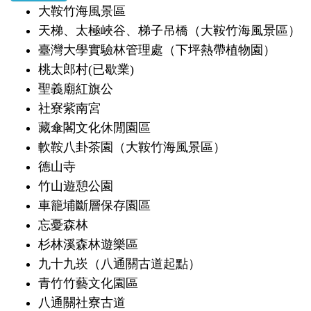
大鞍竹海風景區
天梯、太極峽谷、梯子吊橋（大鞍竹海風景區）
臺灣大學實驗林管理處（下坪熱帶植物園）
桃太郎村(已歇業)
聖義廟紅旗公
社寮紫南宮
藏傘閣文化休閒園區
軟鞍八卦茶園（大鞍竹海風景區）
德山寺
竹山遊憩公園
車籠埔斷層保存園區
忘憂森林
杉林溪森林遊樂區
九十九崁（八通關古道起點）
青竹竹藝文化園區
八通關社寮古道