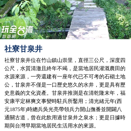
社寮甘泉井
社寮甘泉井位在竹山鎮山崇里，直徑三公尺，深度四
公尺，水質清澈且終年不竭，是當地居民灌溉農田的
水源來源，一旁還建有一座年代已不可考的石砌土地
公，甘泉井不僅是一口歷史悠久的水井，更是具有歷
史意義的文化資產。甘泉井推測是在清乾隆末年，福
安康平定林爽文事變時駐兵所鑿用；清光緒元年(西
元1875年)時總兵吳光亮帶領兵力開山撫番並開闢八
通關古道，曾在此飲用過甘泉井之泉水；更是日據時
期與台灣早期當地居民生活用水的來源。