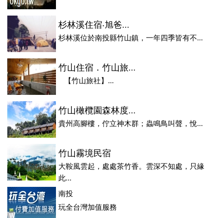
杉林溪住宿‧旭爸...
杉林溪位於南投縣竹山鎮，一年四季皆有不...
竹山住宿．竹山旅...
【竹山旅社】...
竹山橄欖園森林度...
貴州高腳樓，佇立神木群；蟲鳴鳥叫聲，悅...
竹山霧境民宿
大鞍風雲起，處處茶竹香。雲深不知處，只緣
此...
南投
玩全台灣加值服務