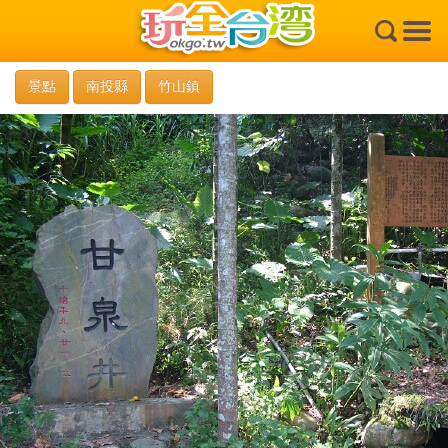
×
景點
南投縣
竹山鎮