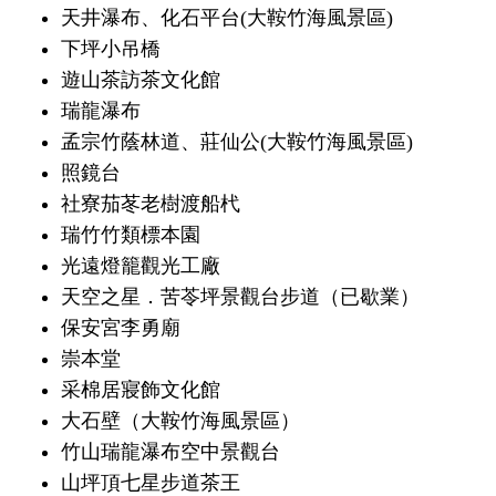
天井瀑布、化石平台(大鞍竹海風景區)
下坪小吊橋
遊山茶訪茶文化館
瑞龍瀑布
孟宗竹蔭林道、莊仙公(大鞍竹海風景區)
照鏡台
社寮茄苳老樹渡船杙
瑞竹竹類標本園
光遠燈籠觀光工廠
天空之星．苦苓坪景觀台步道（已歇業）
保安宮李勇廟
崇本堂
采棉居寢飾文化館
大石壁（大鞍竹海風景區）
竹山瑞龍瀑布空中景觀台
山坪頂七星步道茶王