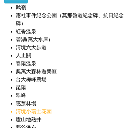
武嶺
霧社事件紀念公園（莫那魯道紀念碑、抗日紀念
碑）
紅香溫泉
碧湖(萬大水庫)
清境六大步道
人止關
春陽溫泉
奧萬大森林遊樂區
台大梅峰農場
昆陽
翠峰
惠蓀林場
清境小瑞士花園
廬山地熱井
夢谷瀑布