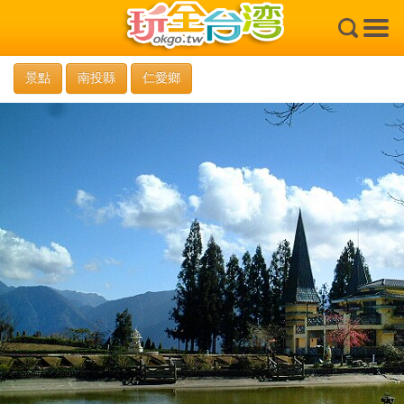
×
景點
南投縣
仁愛鄉