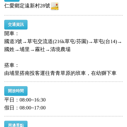
仁愛鄉定遠新村28號
交通資訊
開車：
國道3號→草屯交流道(216k草屯/芬園)→草屯(台14)→
國姓→埔里→霧社→清境農場
搭車：
由埔里搭南投客運往青青草原的班車，在幼獅下車
開放時間
平日：08:00~16:30
假日：08:00~17:00
周邊景點