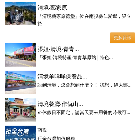
清境‧藝家原
「清境藝家原德堡」位在南投縣仁愛鄉，聳立
於...
更多資訊
張姐‧清境‧青青...
「張姐‧清境特產‧青青草原站│特色...
清境羊咩咩保養品...
說到清境，您會想到什麼？！ 我想，絕大部...
清境餐廳‧佧佤山...
※休假日不固定，請當天要來用餐的時候可...
南投
玩全台灣加值服務