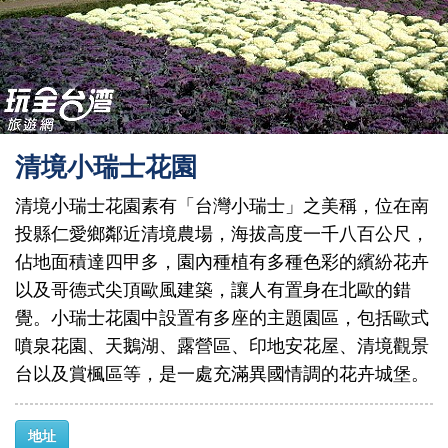
清境小瑞士花園
清境小瑞士花園素有「台灣小瑞士」之美稱，位在南
投縣仁愛鄉鄰近清境農場，海拔高度一千八百公尺，
佔地面積達四甲多，園內種植有多種色彩的繽紛花卉
以及哥德式尖頂歐風建築，讓人有置身在北歐的錯
覺。小瑞士花園中設置有多座的主題園區，包括歐式
噴泉花園、天鵝湖、露營區、印地安花屋、清境觀景
台以及賞楓區等，是一處充滿異國情調的花卉城堡。
地址