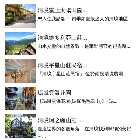
清境雲上太陽田園...
您入住我請客！ 四季如畫般迷人的清境地區...
清境維多利亞山莊...
山水交疊的自然景致，是牽動感官的視覺魔...
清境宇星山莊民宿...
「清境宇星山莊民宿」 位於南投清境農場...
瑪嵐雲瀑花園
【瑪嵐雲瀑花園(瑪嵐毛毛蟲山)】- 瑪...
清境珂之幄山莊 ...
走過世界的各個角落，在清境找到寧靜的美好
～...