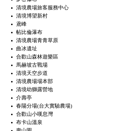
清境農場旅客服務中心
清境博望新村
鳶峰
帖比倫瀑布
清境農場青青草原
曲冰遺址
合歡山森林遊樂區
馬赫坡古戰場
清境天空步道
清境農場場本部
清境幼獅露營地
介壽亭
春陽分場(台大實驗農場)
合歡山小嘆息灣
布卡山溫泉
壽山園