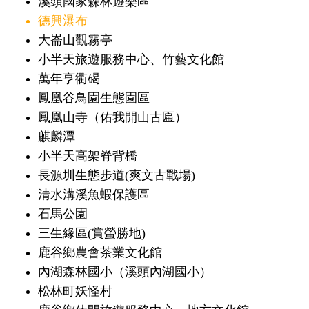
溪頭國家森林遊樂區
德興瀑布
大崙山觀霧亭
小半天旅遊服務中心、竹藝文化館
萬年亨衢碣
鳳凰谷鳥園生態園區
鳳凰山寺（佑我開山古匾）
麒麟潭
小半天高架脊背橋
長源圳生態步道(爽文古戰場)
清水溝溪魚蝦保護區
石馬公園
三生緣區(賞螢勝地)
鹿谷鄉農會茶業文化館
內湖森林國小（溪頭內湖國小）
松林町妖怪村