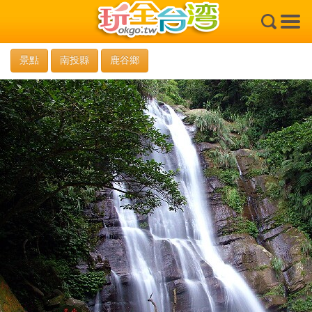
×
景點
南投縣
鹿谷鄉