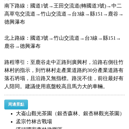
南下路線：國道1號→王田交流道(轉國道3號)→中二
高草屯交流道→竹山交流道→台3線→縣151→鹿谷→
德興瀑布
北上路線：國道3號→竹山交流道→台3線→縣151→
鹿谷→德興瀑布
路程導引：至鹿谷走中正路到廣興村，沿路右側往竹
林村的指示，到竹林村走產業道路約30分產業道路有
落石坍塌，且沿路又無指標。路況不佳，前往最好有
人陪同。建議使用底盤較高且馬力大的車輛。
周邊景點
大崙山觀光茶園（銀杏森林、銀杏林觀光茶園）
孟宗竹林古戰場