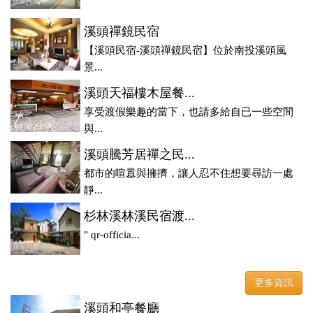
溪頭禪鏡民宿
【溪頭民宿-溪頭禪鏡民宿】位於南投溪頭風
景...
溪頭天福樓木屋餐...
享受渡假樂趣的當下，也請多給自已一些空間
與...
溪頭騰芳居禪之民...
都市的喧囂與擁擠，讓人忍不住想要尋訪一處
靜...
杉林溪林溪民宿渡...
" qr-officia...
更多資訊
溪頭和亭餐廳