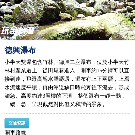
德興瀑布
小半天雙瀑包含竹林、德興二座瀑布，位於小半天竹
林村產業道上，從田尾巷進入，開車約15分鐘可以直
接到達，飛瀑高聳水聲潺潺，瀑布有上下兩層，上層
水流速度平緩，再由潭邊缺口時飛奔往下流去，形成
湍急、高度約達3層樓的下瀑，整個瀑布一靜一動，
一緩一急，呈現截然對比但又和諧的景象。
交通資訊
開車路線