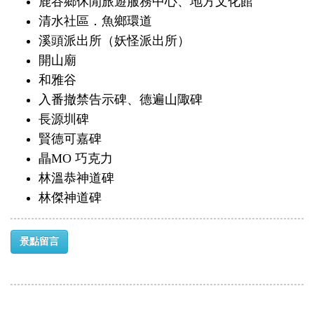
鹿谷鄉休閒旅遊服務中心、地方文化館
清水社區．魚鄉環道
溪頭派出所（妖怪派出所）
開山廟
和雅谷
入番撤禁告示碑、德遍山陬碑
長源圳碑
賢德可嘉碑
瞐MO 巧克力
林溫恭神道碑
林傑神道碑
景點留言