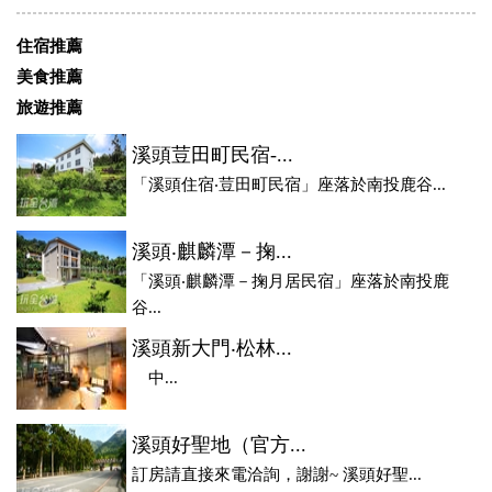
住宿推薦
美食推薦
旅遊推薦
溪頭荳田町民宿-...
「溪頭住宿‧荳田町民宿」座落於南投鹿谷...
溪頭‧麒麟潭－掬...
「溪頭‧麒麟潭－掬月居民宿」座落於南投鹿
谷...
溪頭新大門‧松林...
中...
溪頭好聖地（官方...
訂房請直接來電洽詢，謝謝~ 溪頭好聖...