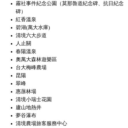
霧社事件紀念公園（莫那魯道紀念碑、抗日紀念
碑）
紅香溫泉
碧湖(萬大水庫)
清境六大步道
人止關
春陽溫泉
奧萬大森林遊樂區
台大梅峰農場
昆陽
翠峰
惠蓀林場
清境小瑞士花園
廬山地熱井
夢谷瀑布
清境農場旅客服務中心