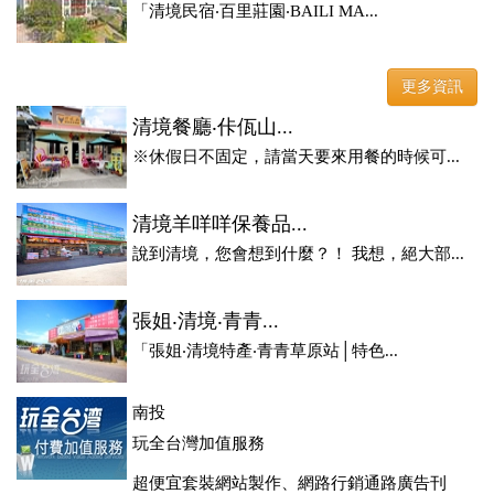
「清境民宿‧百里莊園‧BAILI MA...
更多資訊
清境餐廳‧佧佤山...
※休假日不固定，請當天要來用餐的時候可...
清境羊咩咩保養品...
說到清境，您會想到什麼？！ 我想，絕大部...
張姐‧清境‧青青...
「張姐‧清境特產‧青青草原站│特色...
南投
玩全台灣加值服務
超便宜套裝網站製作、網路行銷通路廣告刊