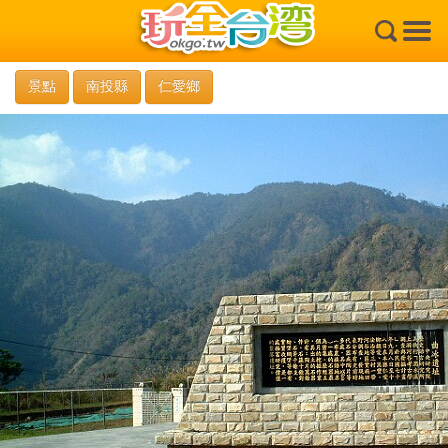
×
景點
南投縣
仁愛鄉