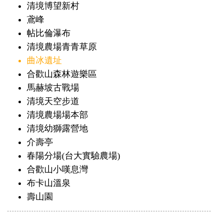
清境博望新村
鳶峰
帖比倫瀑布
清境農場青青草原
曲冰遺址
合歡山森林遊樂區
馬赫坡古戰場
清境天空步道
清境農場場本部
清境幼獅露營地
介壽亭
春陽分場(台大實驗農場)
合歡山小嘆息灣
布卡山溫泉
壽山園