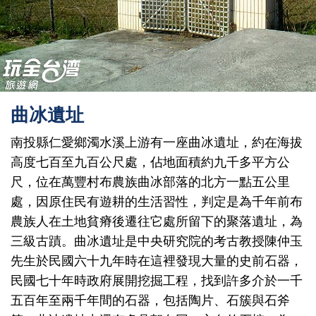
曲冰遺址
南投縣仁愛鄉濁水溪上游有一座曲冰遺址，約在海拔
高度七百至九百公尺處，佔地面積約九千多平方公
尺，位在萬豐村布農族曲冰部落的北方一點五公里
處，因原住民有遊耕的生活習性，判定是為千年前布
農族人在土地貧瘠後遷往它處所留下的聚落遺址，為
三級古蹟。曲冰遺址是中央研究院的考古教授陳仲玉
先生於民國六十九年時在這裡發現大量的史前石器，
民國七十年時政府展開挖掘工程，找到許多介於一千
五百年至兩千年間的石器，包括陶片、石簇與石斧