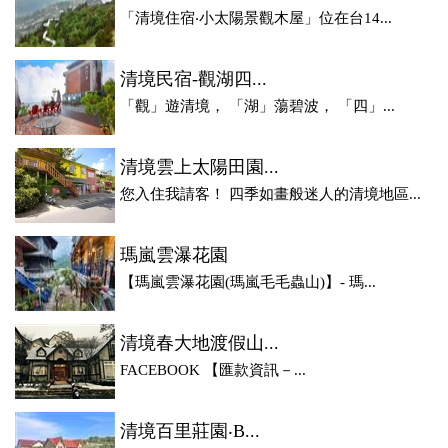
「清境住宿‧小太陽景觀木屋」位在台14...
清境民宿-觀湖四...
「觀」遊清境， 「湖」蕩碧波， 「四」...
清境雲上太陽田園...
您入住我請客！ 四季如畫般迷人的清境地區...
瑪嵐雲瀑花園
【瑪嵐雲瀑花園(瑪嵐毛毛蟲山)】- 瑪...
清境春大地渡假山...
FACEBOOK 【匯款資訊－...
清境百里莊園‧B...