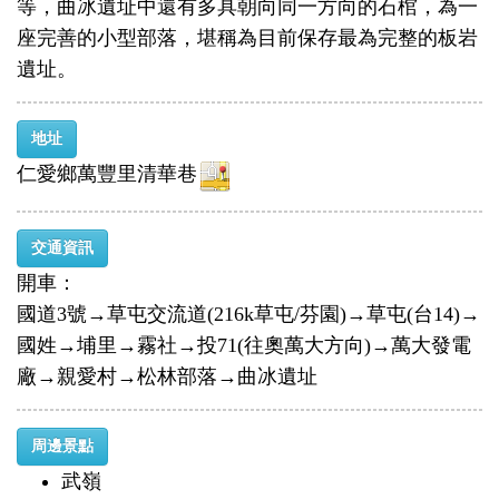
等，曲冰遺址中還有多具朝向同一方向的石棺，為一
座完善的小型部落，堪稱為目前保存最為完整的板岩
遺址。
地址
仁愛鄉萬豐里清華巷
交通資訊
開車：
國道3號→草屯交流道(216k草屯/芬園)→草屯(台14)→
國姓→埔里→霧社→投71(往奧萬大方向)→萬大發電
廠→親愛村→松林部落→曲冰遺址
周邊景點
武嶺