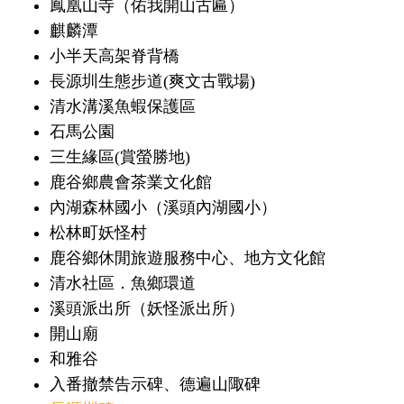
鳳凰山寺（佑我開山古匾）
麒麟潭
小半天高架脊背橋
長源圳生態步道(爽文古戰場)
清水溝溪魚蝦保護區
石馬公園
三生緣區(賞螢勝地)
鹿谷鄉農會茶業文化館
內湖森林國小（溪頭內湖國小）
松林町妖怪村
鹿谷鄉休閒旅遊服務中心、地方文化館
清水社區．魚鄉環道
溪頭派出所（妖怪派出所）
開山廟
和雅谷
入番撤禁告示碑、德遍山陬碑