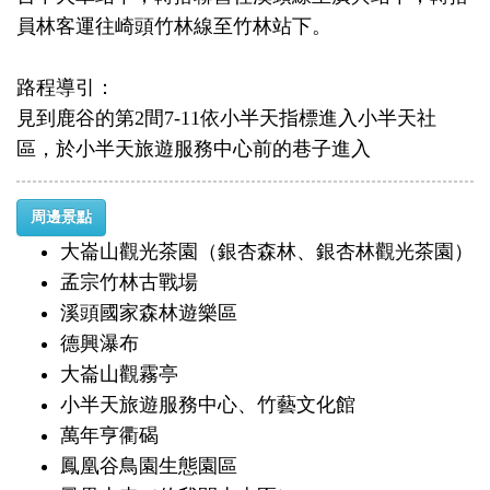
員林客運往崎頭竹林線至竹林站下。
路程導引：
見到鹿谷的第2間7-11依小半天指標進入小半天社
區，於小半天旅遊服務中心前的巷子進入
周邊景點
大崙山觀光茶園（銀杏森林、銀杏林觀光茶園）
孟宗竹林古戰場
溪頭國家森林遊樂區
德興瀑布
大崙山觀霧亭
小半天旅遊服務中心、竹藝文化館
萬年亨衢碣
鳳凰谷鳥園生態園區