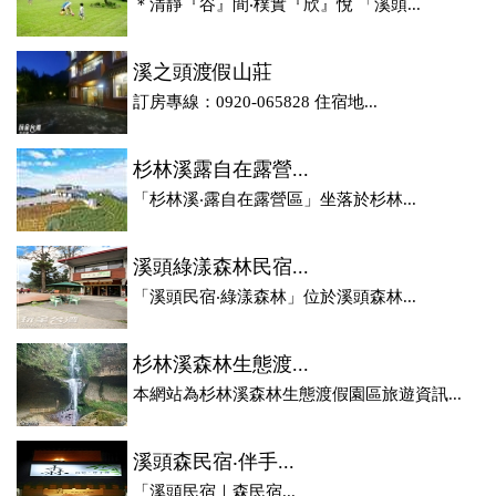
＊清靜『谷』間‧樸實『欣』悅 「溪頭...
溪之頭渡假山莊
訂房專線：0920-065828 住宿地...
杉林溪露自在露營...
「杉林溪‧露自在露營區」坐落於杉林...
溪頭綠漾森林民宿...
「溪頭民宿‧綠漾森林」位於溪頭森林...
杉林溪森林生態渡...
本網站為杉林溪森林生態渡假園區旅遊資訊...
溪頭森民宿‧伴手...
「溪頭民宿｜森民宿...