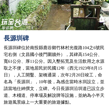
長源圳碑
長源圳碑位於南投縣鹿谷鄉竹林村光復路104之6號民
宅右側（文昌國小後門圍牆外），其碑高154公分、
寬61公分、厚11公分。因入墾拓荒及生活飲用之水源
取之不便，當地居民於民國12年（西元1923年8月15
日），人工開鑿、架橋通渠，次年2月20日竣工，命
名為「長源圳」，10年後，為感念當時水圳設立，並
請當地仕紳撰文，立碑。今日長源圳沿圳道已設立步
道、木棧道、停車場及解說牌等設施，並納為小半天
旅遊風景線上一大重要的旅遊據點。