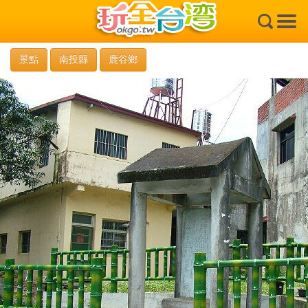
×
景點
南投縣
鹿谷鄉