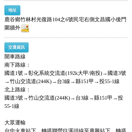
地址
鹿谷鄉竹林村光復路104之6號民宅右側文昌國小後門
圍牆外
交通資訊
開車路線
南下路線：
國道1號→彰化系統交流道(192k大甲/南投)→國道3號
→竹山交流道(244K)→台3線→縣151甲→投55-1線
北上路線：
國道3號→竹山交流道(244K)→台3線→縣151甲→投
55-1線
大眾運輸
台中火車站下，轉搭聯營往溪頭線至廣興站下，轉搭