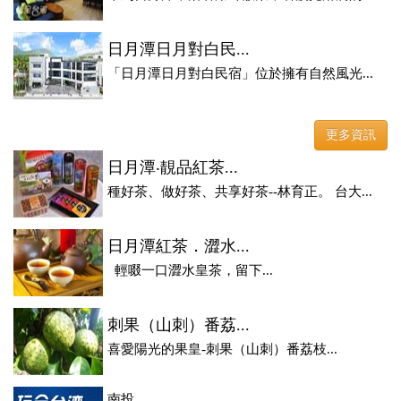
日月潭日月對白民...
「日月潭日月對白民宿」位於擁有自然風光...
更多資訊
日月潭‧靚品紅茶...
種好茶、做好茶、共享好茶--林育正。 台大...
日月潭紅茶．澀水...
輕啜一口澀水皇茶，留下...
刺果（山刺）番荔...
喜愛陽光的果皇-刺果（山刺）番荔枝...
南投