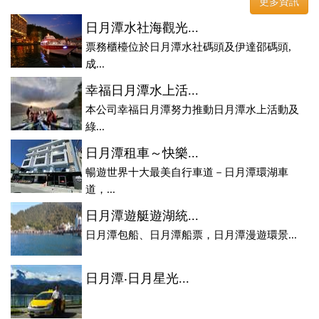
更多資訊
日月潭水社海觀光...
票務櫃檯位於日月潭水社碼頭及伊達邵碼頭,
成...
幸福日月潭水上活...
本公司幸福日月潭努力推動日月潭水上活動及
綠...
日月潭租車～快樂...
暢遊世界十大最美自行車道－日月潭環湖車
道，...
日月潭遊艇遊湖統...
日月潭包船、日月潭船票，日月潭漫遊環景...
日月潭‧日月星光...