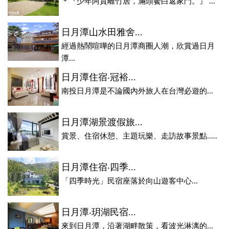
＊『少年阿貴離竹居，滿頭鬢白返家門。』 ...
日月潭山水田雅舍...
經過熱鬧喧嘩的日月潭商圈人潮，欣賞過日月
潭...
日月潭住宿‧冠裕...
南投日月潭是不論國內外旅人在台灣必遊的...
日月潭湖景渡假旅...
賞景、住宿休憩、主題玩樂、走訪故事景點.....
日月潭住宿‧四季...
「四季時光」民宿座落於向山遊客中心...
日月潭‧玥湖民宿...
來到日月潭，沿著湖畔散策，看波光淋漓的...