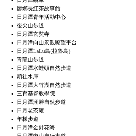
日月潭纜車
廖鄉長紅茶故事館
日月潭青年活動中心
後尖山步道
日月潭玄奘寺
日月潭向山景觀瞭望平台
日月潭LaLu島(拉魯島)
青龍山步道
日月潭水蛙頭自然步道
頭社水庫
日月潭大竹湖自然步道
三育基督教學院
日月潭涵碧自然步道
日月老茶廠
年梯步道
日月潭金針花海