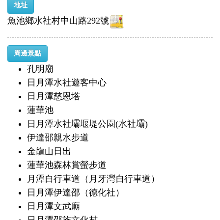
地址
魚池鄉水社村中山路292號
周邊景點
孔明廟
日月潭水社遊客中心
日月潭慈恩塔
蓮華池
日月潭水社壩堰堤公園(水社壩)
伊達邵親水步道
金龍山日出
蓮華池森林賞螢步道
月潭自行車道（月牙灣自行車道）
日月潭伊達邵（德化社）
日月潭文武廟