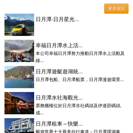
登、訂房系統、客房委託旅行社銷售，全面優惠中....
更多資訊
日月潭‧日月星光...
幸福日月潭水上活...
本公司幸福日月潭努力推動日月潭水上活動及
綠...
日月潭遊艇遊湖統...
日月潭包船、日月潭船票，日月潭漫遊環景...
日月潭水社海觀光...
票務櫃檯位於日月潭水社碼頭及伊達邵碼頭,
成...
日月潭租車～快樂...
暢遊世界十大最美自行車道－日月潭環湖車