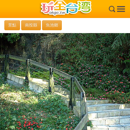
×
景點
南投縣
魚池鄉