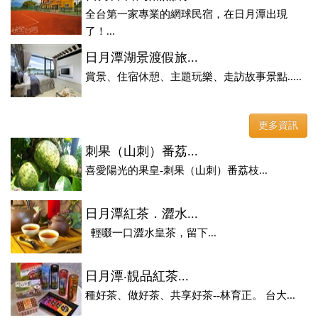
全台第一家專業的網球民宿，在日月潭出現
了！...
日月潭湖景渡假旅...
賞景、住宿休憩、主題玩樂、走訪故事景點.....
更多資訊
刺果（山刺）番荔...
喜愛陽光的果皇-刺果（山刺）番荔枝...
日月潭紅茶．澀水...
輕啜一口澀水皇茶，留下...
日月潭‧靚品紅茶...
種好茶、做好茶、共享好茶--林育正。 台大...