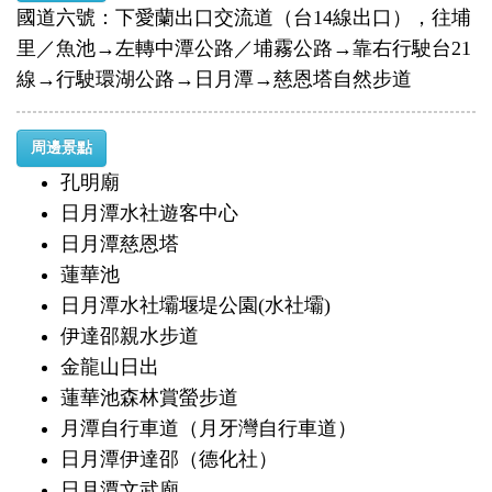
國道六號：下愛蘭出口交流道（台14線出口），往埔
里／魚池→左轉中潭公路／埔霧公路→靠右行駛台21
線→行駛環湖公路→日月潭→慈恩塔自然步道
周邊景點
孔明廟
日月潭水社遊客中心
日月潭慈恩塔
蓮華池
日月潭水社壩堰堤公園(水社壩)
伊達邵親水步道
金龍山日出
蓮華池森林賞螢步道
月潭自行車道（月牙灣自行車道）
日月潭伊達邵（德化社）
日月潭文武廟