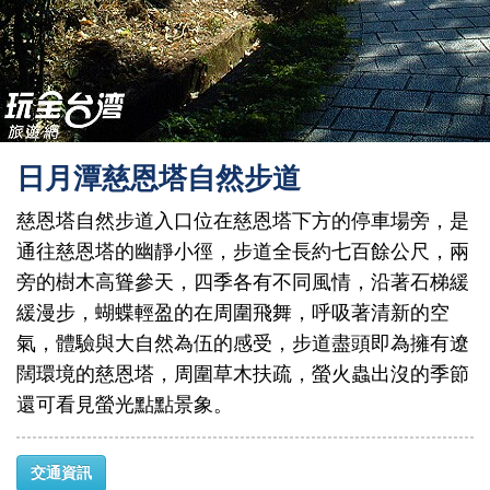
日月潭慈恩塔自然步道
慈恩塔自然步道入口位在慈恩塔下方的停車場旁，是
通往慈恩塔的幽靜小徑，步道全長約七百餘公尺，兩
旁的樹木高聳參天，四季各有不同風情，沿著石梯緩
緩漫步，蝴蝶輕盈的在周圍飛舞，呼吸著清新的空
氣，體驗與大自然為伍的感受，步道盡頭即為擁有遼
闊環境的慈恩塔，周圍草木扶疏，螢火蟲出沒的季節
還可看見螢光點點景象。
交通資訊