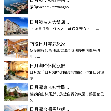
日月潭．潭香時尚...
微信(wechat):tanxiangho...
日月潭名人大飯店...
～ 遊日月潭 住名人 舒適又安心 ～ ...
南投日月潭夢想家...
位於南投縣魚池鄉堪稱台灣國際級的觀光勝
地，...
日月湖畔休閒渡假...
日月潭「日月湖畔休閒渡假旅館」位於日月潭
伊...
日月潭東光知性民...
恬靜的山林居所，悠然自得的氛圍，將囤積已
久...
日月潭台灣黑熊網...