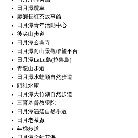
日月潭纜車
廖鄉長紅茶故事館
日月潭青年活動中心
後尖山步道
日月潭玄奘寺
日月潭向山景觀瞭望平台
日月潭LaLu島(拉魯島)
青龍山步道
日月潭水蛙頭自然步道
頭社水庫
日月潭大竹湖自然步道
三育基督教學院
日月潭涵碧自然步道
日月老茶廠
年梯步道
日月潭金針花海