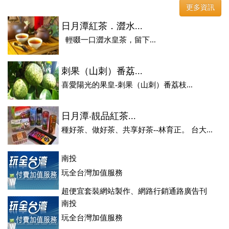
更多資訊
日月潭紅茶．澀水...
輕啜一口澀水皇茶，留下...
刺果（山刺）番荔...
喜愛陽光的果皇-刺果（山刺）番荔枝...
日月潭‧靚品紅茶...
種好茶、做好茶、共享好茶--林育正。 台大...
南投
玩全台灣加值服務
超便宜套裝網站製作、網路行銷通路廣告刊
登、訂房系統、客房委託旅行社銷售，全面優惠中....
南投
玩全台灣加值服務