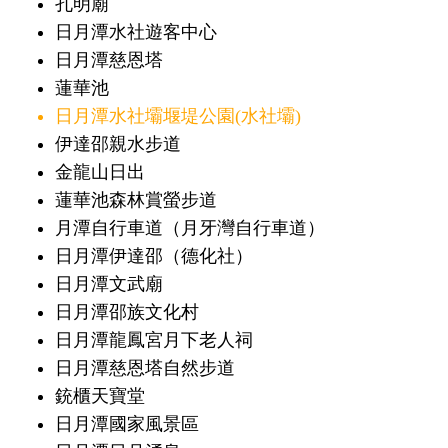
孔明廟
日月潭水社遊客中心
日月潭慈恩塔
蓮華池
日月潭水社壩堰堤公園(水社壩)
伊達邵親水步道
金龍山日出
蓮華池森林賞螢步道
月潭自行車道（月牙灣自行車道）
日月潭伊達邵（德化社）
日月潭文武廟
日月潭邵族文化村
日月潭龍鳳宮月下老人祠
日月潭慈恩塔自然步道
銃櫃天寶堂
日月潭國家風景區