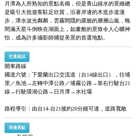
月潭為人所熟知的景點名稱，但是青山綠水的景緻總
是吸引大批遊客駐足欣賞，沿著岸邊的木造步道漫
步，潭水波光粼粼，雲霧間隱約露臉的層層山嵐，晚
間滿天星斗倒映在湖面上，如畫般的景致令人心曠神
怡，成為許多攝影師捕捉美景的首選地點。
交通資訊
開車路線
國道六號：下愛蘭出口交流道（台14線出口），往埔
里／魚池→左轉中潭公路／埔霧公路→靠右行駛台21
線→行駛環湖公路→日月潭→水社壩
路程導引：由台14-台21後約20分鐘可達，道路寬敞
周邊景點