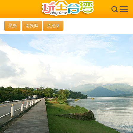
×
景點
南投縣
魚池鄉