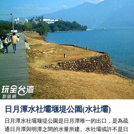
日月潭水社壩堰堤公園(水社壩)
日月潭水社壩堰堤公園是日月潭唯一的出口，是為疏
通日月潭與明潭之間的水量所建。水社壩或許不是日