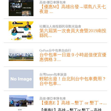
高雄‧挪亞車隊包車
【優惠M】高雄出發→環島八天七
夜遊 ...
【優惠M】高雄出發→環島8天7夜遊
【day.1...
社團法人南投縣民宿觀光協會
第六屆第一次會員大會暨2019南投
縣民...
南投縣民宿觀光協會 &nbs...
GoFun台中包車自由行
台中包車一日遊９小時超值便宜優
惠價格３...
GoFun台中包車超優惠-台中市區包車
一日遊９小時便宜優惠價格３０００元
台灣James包車旅遊
起～...
輕鬆出遊！台北到台中包車費用？
台中包車...
當計畫從台北出發安排台中包車旅遊，
不只能省去交通煩惱，更能靈活串聯
高雄‧挪亞車隊包車
景...
【優惠E 】高雄→墾丁 or 墾丁→...
【優惠E】高雄→墾丁or 墾丁→高雄