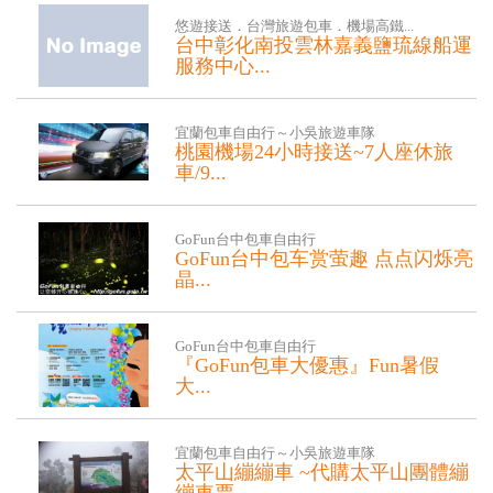
（預約特價優惠中） 【建議...
悠遊接送．台灣旅遊包車．機場高鐵...
台中彰化南投雲林嘉義鹽琉線船運
服務中心...
台中彰化南投雲林嘉義鹽琉線船運服務
中心來回接送左營高鐵鹽埔船運中心來
宜蘭包車自由行～小吳旅遊車隊
回接送左...
桃園機場24小時接送~7人座休旅
車/9...
桃園機場24小時接送~7人座休旅車/9人
座休旅車~專業機場接送 桃園機...
GoFun台中包車自由行
GoFun台中包车赏萤趣 点点闪烁亮
晶...
每年4.5月春夏交替之际，是萤火虫出
没最多季节，最让人期待的莫非是安排
GoFun台中包車自由行
个赏萤...
『GoFun包車大優惠』Fun暑假
大...
『GoFun包車大優惠』Fun暑假 大家開
心一夏～ 清境一夏風車節 開跑囉～...
宜蘭包車自由行～小吳旅遊車隊
太平山繃繃車 ~代購太平山團體繃