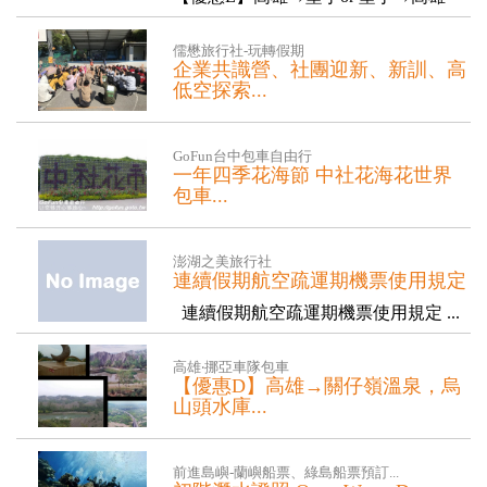
【基本8小...
儒懋旅行社-玩轉假期
企業共識營、社團迎新、新訓、高
低空探索...
企業共識營、家庭日、社團迎新、新
訓....等，一個凝聚向心力的好所在~ ...
GoFun台中包車自由行
一年四季花海節 中社花海花世界
包車...
台中花海一日遊： 中社花海 新社古
堡莊園 薰衣草森林 百菇莊園 馬力...
澎湖之美旅行社
連續假期航空疏運期機票使用規定
連續假期航空疏運期機票使用規定 ...
高雄‧挪亞車隊包車
【優惠D】高雄→關仔嶺溫泉，烏
山頭水庫...
【優惠D】高雄→關仔嶺溫泉，烏山頭
水庫【基本8小時】預約特價優惠中...
前進島嶼-蘭嶼船票、綠島船票預訂...