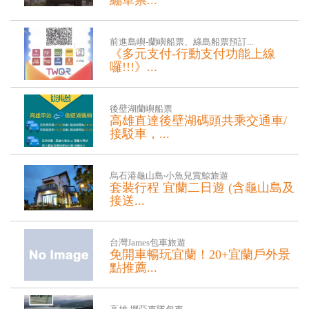
繃車票...
太平山繃繃車 代購太平山團體繃繃車
票 歡迎各大旅行社 遊覽車洽詢 ...
前進島嶼-蘭嶼船票、綠島船票預訂...
《多元支付-行動支付功能上線
囉!!!》...
📱《前進島嶼》支援行動支付囉！ 為
了讓你的旅程更輕鬆，我們現在全面
後壁湖蘭嶼船票
支...
高雄直達後壁湖碼頭共乘交通車/
接駁車，...
後壁湖蘭嶼船票 共乘接駁車 ...
烏石港龜山島‧小魚兒賞鯨旅遊
套裝行程 宜蘭二日遊 (含龜山島及
接送...
宜蘭旅遊 龜山島旅遊 套裝行程 蘭陽一
日遊 住宿一晚(二天一...
台灣James包車旅遊
免開車暢玩宜蘭！20+宜蘭戶外景
點推薦...
宜蘭自然景點有哪些特色？ 宜蘭戶外
景點一直是台北旅客週末的首選，從雪