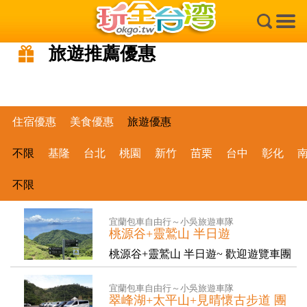
×
旅遊推薦優惠
住宿優惠
美食優惠
旅遊優惠
不限
基隆
台北
桃園
新竹
苗栗
台中
彰化
不限
宜蘭包車自由行～小吳旅遊車隊
桃源谷+靈鷲山 半日遊
桃源谷+靈鷲山 半日遊~ 歡迎遊覽車團
體 旅行社洽詢 服務專線：...
宜蘭包車自由行～小吳旅遊車隊
翠峰湖+太平山+見晴懷古步道 團