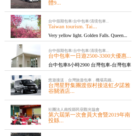
體9...
翠峰湖+太平山+見晴懷古步道 團體9人
座接駁 專人解說導覽 ...
台中假期包車/台中包車/清境包車...
Taiwan tourism. Tai...
Very yellow light. Golden Falls. Queen...
台中假期包車/台中包車/清境包車...
台中包車一日遊2500-3300大優惠...
台中包車8小時2900 台灣包車-台灣包車
租車 台中包車 一日遊..优惠29...
悠遊接送．台灣旅遊包車．機場高鐵...
台灣星野集團渡假村接送虹夕諾雅
谷關酒店...
台灣星野集團渡假村接送虹夕諾雅谷關
酒店飯店民宿接送星野頂級溫泉度假村
社團法人南投縣民宿觀光協會
接送谷關...
第六屆第一次會員大會暨2019年南
投縣...
第六屆第一次會員大會暨2019年南投縣
民宿教育訓練 大會完整資料下載連...