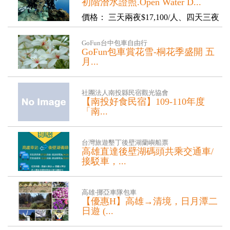
初階潛水證照.Open Water D...
價格： 三天兩夜$17,100/人、四天三夜
$17,900/人 學習...
GoFun台中包車自由行
GoFun包車賞花雪-桐花季盛開 五
月...
桐花季盛開 五月雪美景！4月下旬到5
月上旬是油桐花盛開季節，快來一趟浪
社團法人南投縣民宿觀光協會
漫的賞...
【南投好食民宿】109-110年度
「南...
【南投好食民宿】109-110年度「南投
好食民宿」複查，即日起受理報名 ...
台灣旅遊墾丁後壁湖蘭嶼船票
高雄直達後壁湖碼頭共乘交通車/
接駁車，...
後壁湖蘭嶼船票 共乘接駁車 ...
高雄‧挪亞車隊包車
【優惠H】高雄→清境，日月潭二
日遊 (...
【優惠H】高雄→清境，日月潭二日遊