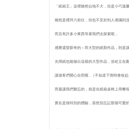
「紙箱王」這裡雖然佔地不大，但是小巧溫
雖然是禮拜六前往，但也不至於到人潮滿到
而且有許多小東西等著我們去探索呢，
感覺還蠻新奇的～而大型的紙類作品，則是
光用紙也能做出這樣的大型作品，並屹立在
讓遊客們開心合照喔...（不知道下雨時會收
而最讓我們難忘的，就是在紙箱桌椅上用餐
實在是很特別的體驗，當然別忘記那個可愛