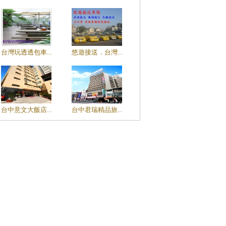
台灣玩透透包車...
悠遊接送．台灣...
台中意文大飯店...
台中君瑞精品旅...