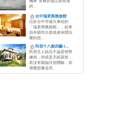
機車 穿梭於梨山茶部落
的...
台中瑞君商務旅館
位於台中市後火車站的
「瑞君商務旅館」，給來
自外縣市出差或者休閒玩
樂的您...
民宿十八般武藝‧1...
民宿主人姑且不論是情勢
練就，抑或是天賦喜然，
若沒有親臨住宿體驗，你
很難想像這些...