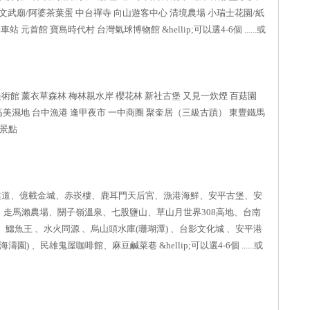
 文武廟/阿婆茶葉蛋 中台禪寺 向山遊客中心 清境農場 小瑞士花園/紙
元首館 寶島時代村 台灣氣球博物館 &hellip;可以選4-6個 ......或
美術館 薰衣草森林 梅林親水岸 櫻花林 新社古堡 又見一炊煙 百菇園
 高美濕地 台中漁港 逢甲夜市 一中商圈 聚奎居（三級古蹟） 東豐鐵馬
規劃景點
隧道、億載金城、赤崁樓、鹿耳門天后宮、漁港海鮮、安平古堡、安
、走馬瀨農場、關子嶺溫泉、七股鹽山、草山月世界308高地、台南
鱷魚王 、水火同源 、烏山頭水庫(珊瑚潭) 、台影文化城 、安平港
 、民雄鬼屋咖啡館、麻豆鹹菜巷 &hellip;可以選4-6個 ......或