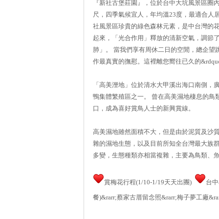
『新社古堡莊園』，位於台中大坑風景區圈內
尺，四季氣候宜人，年均溫23度，最適合人
社風景區珍貴的綠色森林元素，是中台灣的
起來，「光合作用」釋放的清新空氣，調節
肺」。 當我們享有周休二日的空閒，總企望
作最真實的撫慰。這裡離您嚮往已久的&rdqu
「高美溼地」位於清水大甲溪出海口南側，廣
鴨集體繁殖區之一。 曾在高美濕地棲息的鳥類
口，成為喜好賞鳥人士的新興賞線。
高美濕地雖然面積不大，但是由於泥質及沙
雜的濕地生態，以及目前所知全台灣最大族
多變，生態種類亦相當複雜，主要為鳥類、
賞梅花行程(1/10-1/19天天出團)
台中&
餐)&rarr;蔡家古厝留念照&rarr;梅子夢工廠&rar