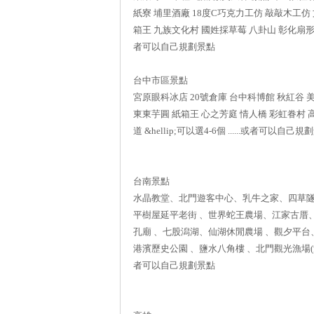
紙寮 埔里酒廠 18度C巧克力工仿 敲敲木工仿
箱王 九族文化村 國姓採草莓 八卦山 彰化扇形車站 
者可以自己規劃景點
台中市區景點
宮原眼科冰店 20號倉庫 台中科博館 秋紅谷 
東東芋圓 紙箱王 心之芳庭 情人橋 彩虹眷村
道 &hellip;可以選4-6個 ......或者可以自己
台南景點
水晶教堂、北門遊客中心、乳牛之家、四草
平樹屋延平老街 、世界蛇王農場、江家古厝
孔廟 、七股潟湖、仙湖休閒農場 、觀夕平台、
港濱歷史公園 、鹽水八角樓 、北門觀光漁場(海濤園)
者可以自己規劃景點