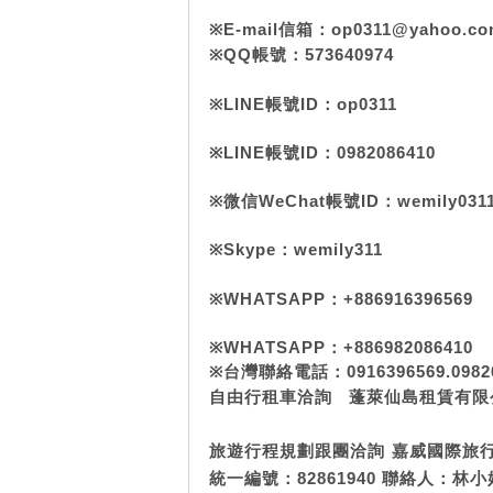
※
E-mail
信箱：
op0311@yahoo.co
※
QQ
帳號：
573640974
※
LINE
帳號
ID
：
op0311
※
LINE
帳號
ID
：
0982086410
※
微信
WeChat
帳號
ID
：
wemily031
※
Skype
：
wemily311
※
WHATSAPP
：
+886916396569
※
WHATSAPP
：
+886982086410
※
台灣聯絡電話：
0916396569.0982
自由行租車洽詢
蓬萊仙島租賃有限
旅遊行程規劃跟團洽詢
嘉威國際旅
統一編號：
82861940
聯絡人：林小