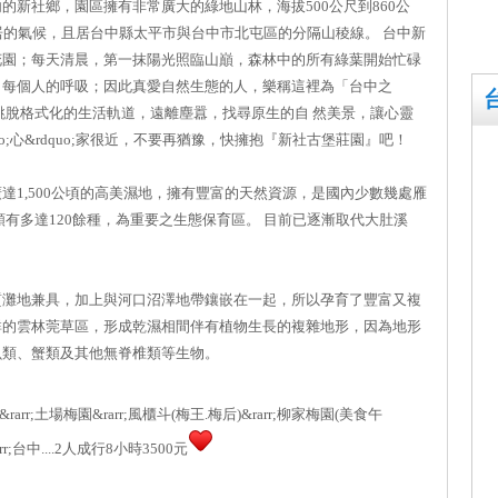
的新社鄉，園區擁有非常廣大的綠地山林，海拔500公尺到860公
居的氣候，且居台中縣太平市與台中市北屯區的分隔山稜線。 台中新
花園；每天清晨，第一抹陽光照臨山巔，森林中的所有綠葉開始忙碌
了每個人的呼吸；因此真愛自然生態的人，樂稱這裡為「台中之
跳脫格式化的生活軌道，遠離塵囂，找尋原生的自 然美景，讓心靈
o;心&rdquo;家很近，不要再猶豫，快擁抱『新社古堡莊園』吧！
達1,500公頃的高美濕地，擁有豐富的天然資源，是國內少數幾處雁
有多達120餘種，為重要之生態保育區。 目前已逐漸取代大肚溪
質灘地兼具，加上與河口沼澤地帶鑲嵌在一起，所以孕育了豐富又複
群的雲林莞草區，形成乾濕相間伴有植物生長的複雜地形，因為地形
魚類、蟹類及其他無脊椎類等生物。
rarr;土場梅園&rarr;風櫃斗(梅王.梅后)&rarr;柳家梅園(美食午
r;台中....2人成行8小時3500元