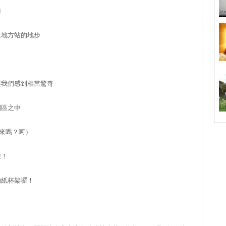
馨
沒地方站的地步
讓我們感到相當驚奇
園區之中
起來嗎？呵）
啦！
的紙杯架囉！