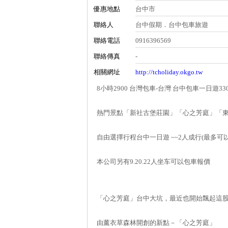
優惠地點
台中市
聯絡人
台中假期．台中包車旅遊
聯絡電話
0916396569
聯絡傳真
-
相關網址
http://tcholiday.okgo.tw
8小時2900 台灣包車-台灣 台中包車一日遊3
熱門景點「新社古堡莊園」「心之芳庭」「
自由選擇行程台中一日遊 ~~2人成行(最多可以
本公司另有9.20.22人坐车可以包車報價
「心之芳庭」台中大坑，最近也開始飄起這
由薰衣草森林開創的新點－「心之芳庭」