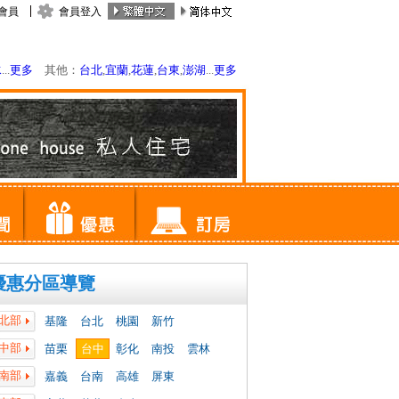
會員
會員登入
水
...
更多
其他：
台北
,
宜蘭
,
花蓮
,
台東
,
澎湖
...
更多
優惠分區導覽
北部
基隆
台北
桃園
新竹
中部
苗栗
台中
彰化
南投
雲林
南部
嘉義
台南
高雄
屏東