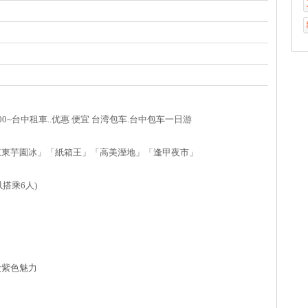
300~台中租車..优惠 便宜 台湾包车.台中包车一日游
東東芋園冰」「紙箱王」「高美溼地」「逢甲夜市」
搭乘6人)
股紫色魅力