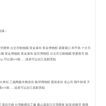
縮減～
貓空纜車 台北市動物園 黃金瀑布 黃金博物館 基隆廟口 和平島 十分天
公園 黃金博物館 黃金瀑布 故宮博物院 台北市立動物園 寧夏夜市 饒
p;可以選4-6個 ......或者可以自己規劃景點
火車站 三義陶藝木雕老街 氣球博物館 鹿港老街 龙山寺 飛牛牧場 天
4-6個 ......或者可以自己規劃景點
村 溪頭天梯 台灣麻糬供工廠 廬山溫泉日月潭纜車 遊湖 紙教堂 廣興