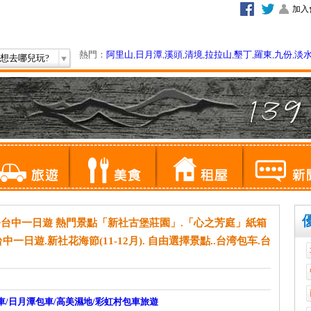
加入
熱門：
阿里山
,
日月潭
,
溪頭
,
清境
,
拉拉山
,
墾丁
,
羅東
,
九份
,
淡
想去哪兒玩?
0~台中一日遊 熱門景點「新社古堡莊園」.「心之芳庭」紙箱
中一日遊.新社花海節(11-12月). 自由選擇景點..台湾包车.台
車/日月潭包車/高美濕地/彩虹村包車旅遊