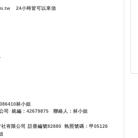
m.tw
24
小時皆可以來信
1
086410
林小姐
公司
統編：
42679875
聯絡人：林小姐
行社有限公司
註冊編號
82880
執照號碼：甲
05126
姐