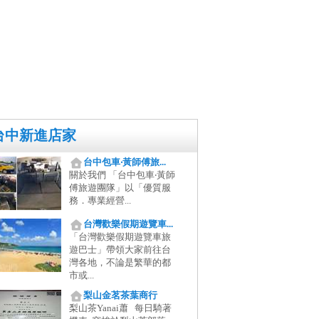
台中新進店家
台中包車‧黃師傅旅...
關於我們 「台中包車‧黃師
傅旅遊團隊」以「優質服
務．專業經營...
台灣歡樂假期遊覽車...
「台灣歡樂假期遊覽車旅
遊巴士」帶領大家前往台
灣各地，不論是繁華的都
市或...
梨山金茗茶葉商行
梨山茶Yanai蕭 每日騎著