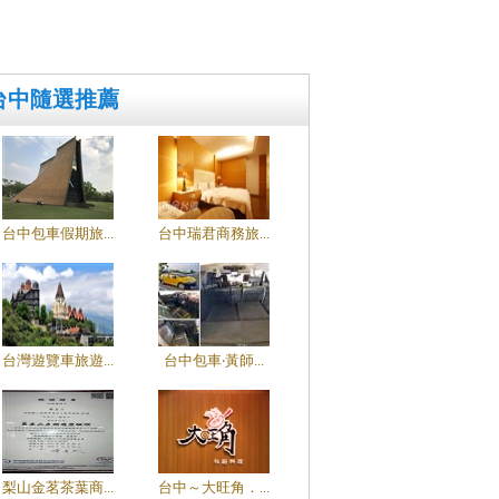
台中隨選推薦
台中包車假期旅...
台中瑞君商務旅...
台灣遊覽車旅遊...
台中包車‧黃師...
梨山金茗茶葉商...
台中～大旺角．...