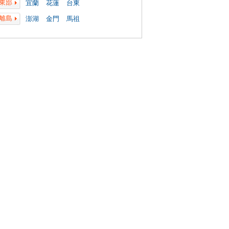
東部
宜蘭
花蓮
台東
離島
澎湖
金門
馬祖