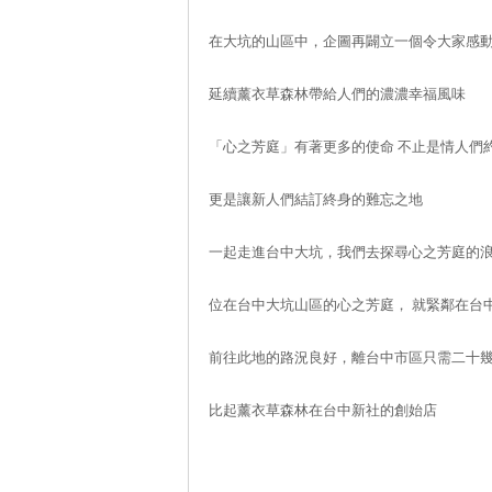
在大坑的山區中，企圖再闢立一個令大家感
延續薰衣草森林帶給人們的濃濃幸福風味
「心之芳庭」有著更多的使命 不止是情人們
更是讓新人們結訂終身的難忘之地
一起走進台中大坑，我們去探尋心之芳庭的
位在台中大坑山區的心之芳庭， 就緊鄰在台
前往此地的路況良好，離台中市區只需二十
比起薰衣草森林在台中新社的創始店