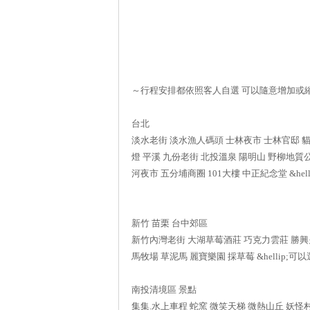
～行程安排都依照客人自選 可以隨意增加或
台北
淡水老街 淡水漁人碼頭 士林夜市 士林官邸 
燈 平溪 九份老街 北投溫泉 陽明山 野柳地質
河夜市 五分埔商圈 101大樓 中正紀念堂 &helli
新竹 苗栗 台中郊區
新竹內灣老街 大湖草莓酒莊 巧克力雲莊 勝興
馬牧場 草泥馬 麗寶樂園 採草莓 &hellip;可以選
南投清境區 景點
集集.水上車程 蛇窯 微笑天梯 微熱山丘 妖怪