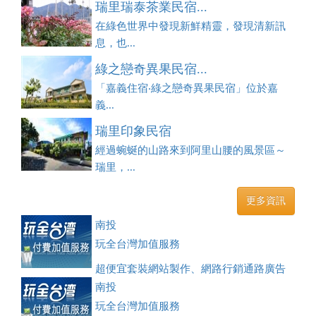
瑞里瑞泰茶業民宿...
在綠色世界中發現新鮮精靈，發現清新訊
息，也...
綠之戀奇異果民宿...
「嘉義住宿‧綠之戀奇異果民宿」位於嘉
義...
瑞里印象民宿
經過蜿蜒的山路來到阿里山腰的風景區～
瑞里，...
更多資訊
南投
玩全台灣加值服務
超便宜套裝網站製作、網路行銷通路廣告
刊登、訂房系統、客房委託旅行社銷售，全面優惠中....
南投
玩全台灣加值服務