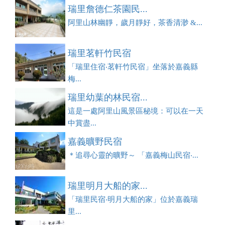
瑞里詹德仁茶園民...
阿里山林幽靜，歲月靜好，茶香清渺 &...
瑞里茗軒竹民宿
「瑞里住宿‧茗軒竹民宿」坐落於嘉義縣
梅...
瑞里幼葉的林民宿...
這是一處阿里山風景區秘境：可以在一天
中賞盡...
嘉義曠野民宿
＊追尋心靈的曠野～ 「嘉義梅山民宿‧...
瑞里明月大船的家...
「瑞里民宿‧明月大船的家」位於嘉義瑞
里...