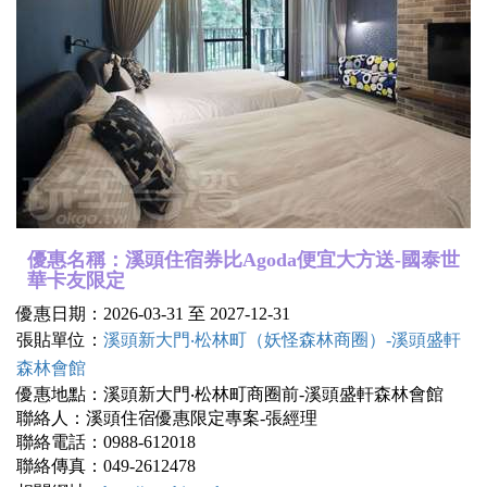
優惠名稱：溪頭住宿券比Agoda便宜大方送-國泰世
華卡友限定
優惠日期：2026-03-31 至 2027-12-31
張貼單位：
溪頭新大門‧松林町（妖怪森林商圈）-溪頭盛軒
森林會館
優惠地點：溪頭新大門‧松林町商圈前-溪頭盛軒森林會館
聯絡人：溪頭住宿優惠限定專案-張經理
聯絡電話：0988-612018
聯絡傳真：049-2612478