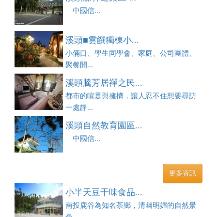
中國信...
溪頭■雲饌獨棟小...
小倆口、學生同學會、家庭、公司團體、
聚餐開...
溪頭騰芳居禪之民...
都市的喧囂與擁擠，讓人忍不住想要尋訪
一處靜...
溪頭自然教育園區...
中國信...
更多資訊
小半天豆干味食品...
南投鹿谷為知名茶鄉，清幽明媚的自然景