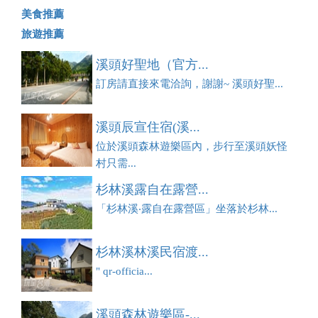
美食推薦
旅遊推薦
溪頭好聖地（官方...
訂房請直接來電洽詢，謝謝~ 溪頭好聖...
溪頭辰宣住宿(溪...
位於溪頭森林遊樂區內，步行至溪頭妖怪
村只需...
杉林溪露自在露營...
「杉林溪‧露自在露營區」坐落於杉林...
杉林溪林溪民宿渡...
" qr-officia...
溪頭森林遊樂區-...