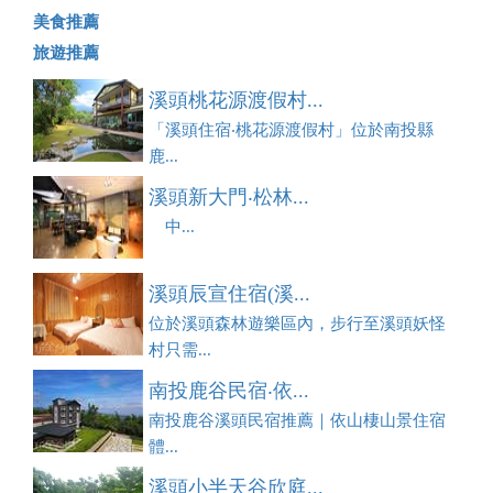
美食推薦
旅遊推薦
溪頭桃花源渡假村...
「溪頭住宿‧桃花源渡假村」位於南投縣
鹿...
溪頭新大門‧松林...
中...
溪頭辰宣住宿(溪...
位於溪頭森林遊樂區內，步行至溪頭妖怪
村只需...
南投鹿谷民宿‧依...
南投鹿谷溪頭民宿推薦｜依山棲山景住宿
體...
溪頭小半天谷欣庭...