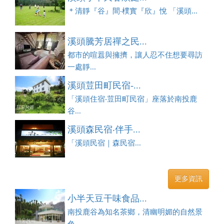
＊清靜『谷』間‧樸實『欣』悅 「溪頭...
溪頭騰芳居禪之民...
都市的喧囂與擁擠，讓人忍不住想要尋訪
一處靜...
溪頭荳田町民宿-...
「溪頭住宿‧荳田町民宿」座落於南投鹿
谷...
溪頭森民宿‧伴手...
「溪頭民宿｜森民宿...
更多資訊
小半天豆干味食品...
南投鹿谷為知名茶鄉，清幽明媚的自然景