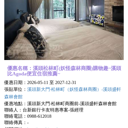
優惠名稱：溪頭松林町(妖怪森林商圈)購物趣~溪頭
比Agoda便宜住宿推薦~
優惠日期：2026-05-11 至 2027-12-31
張貼單位：
溪頭新大門‧松林町（妖怪森林商圈）-溪頭盛軒
森林會館
優惠地點：溪頭新大門‧松林町商圈前-溪頭盛軒森林會館
聯絡人：台新銀行卡友特惠專案-張經理
聯絡電話：0988-612018
聯絡傳真：-