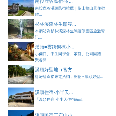
南投鹿谷民宿‧依...
南投鹿谷溪頭民宿推薦｜依山棲山景住宿
體...
杉林溪森林生態渡...
本網站為杉林溪森林生態渡假園區旅遊資
訊...
溪頭■雲饌獨棟小...
小倆口、學生同學會、家庭、公司團體、
聚餐開...
溪頭好聖地（官方...
訂房請直接來電洽詢，謝謝~ 溪頭好聖...
溪頭住宿·小半天...
「溪頭住宿·小半天住宿&mi...
溪頭民宿三石山小...