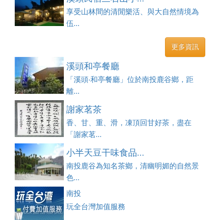
享受山林間的清閒樂活、與大自然情境為
伍...
更多資訊
溪頭和亭餐廳
「溪頭‧和亭餐廳」位於南投鹿谷鄉，距
離...
謝家茗茶
香、甘、重、滑，凍頂回甘好茶，盡在
「謝家茗...
小半天豆干味食品...
南投鹿谷為知名茶鄉，清幽明媚的自然景
色...
南投
玩全台灣加值服務