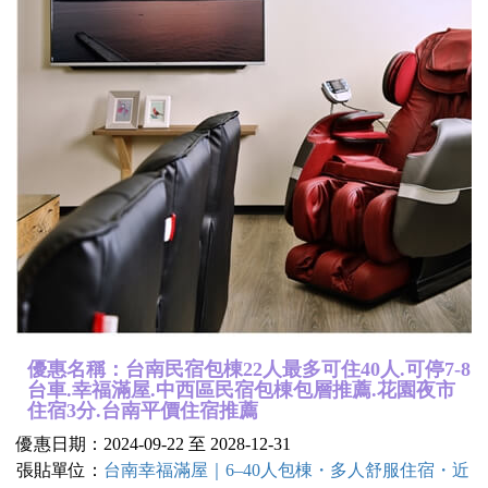
優惠名稱：台南民宿包棟22人最多可住40人.可停7-8
台車.幸福滿屋.中西區民宿包棟包層推薦.花園夜市
住宿3分.台南平價住宿推薦
優惠日期：2024-09-22 至 2028-12-31
張貼單位：
台南幸福滿屋｜6–40人包棟・多人舒服住宿・近