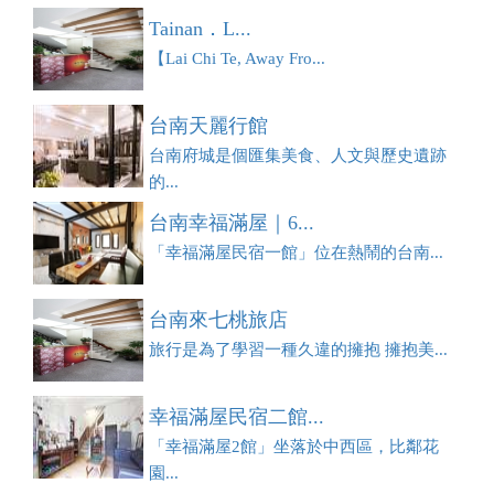
Tainan．L...
【Lai Chi Te, Away Fro...
台南天麗行館
台南府城是個匯集美食、人文與歷史遺跡
的...
台南幸福滿屋｜6...
「幸福滿屋民宿一館」位在熱鬧的台南...
台南來七桃旅店
旅行是為了學習一種久違的擁抱 擁抱美...
幸福滿屋民宿二館...
「幸福滿屋2館」坐落於中西區，比鄰花
園...