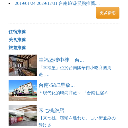
2019/01/24-2029/12/31 台南旅遊景點推薦....
更多優惠
住宿推薦
美食推薦
旅遊推薦
幸福堡樓中樓｜台...
「幸福堡」位於台南國華街小吃商圈周
邊，...
台南‧S&E星象...
＊現代化的時尚商旅～ 「台南住宿‧S...
来七桃旅店
【来七桃。喧騒を離れた、古い街並みの
静けさ...