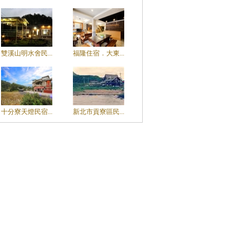
雙溪山明水舍民...
福隆住宿．大東...
十分寮天燈民宿...
新北市貢寮區民...