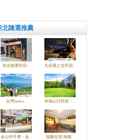
新北隨選推薦
淡水捷運民宿-...
九份風之谷民宿...
台灣James...
幸福山行民宿・...
金山伴手禮・金...
福隆住宿‧海都...