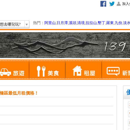
加入
熱門：
阿里山
,
日月潭
,
溪頭
,
清境
,
拉拉山
,
墾丁
,
羅東
,
九份
,
淡
想去哪兒玩?
橋區最低月租價格！