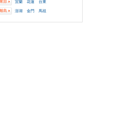
東部
宜蘭
花蓮
台東
離島
澎湖
金門
馬祖