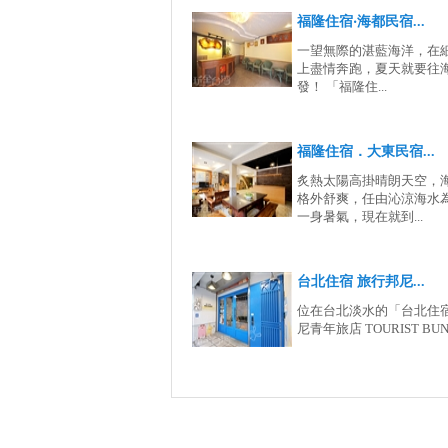
福隆住宿‧海都民宿...
一望無際的湛藍海洋，在
上盡情奔跑，夏天就要往
發！ 「福隆住...
福隆住宿．大東民宿...
炙熱太陽高掛晴朗天空，
格外舒爽，任由沁涼海水
一身暑氣，現在就到...
台北住宿 旅行邦尼...
位在台北淡水的「台北住宿
尼青年旅店 TOURIST BUNN