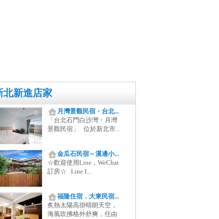
新北新進店家
月灣景觀民宿・台北...
「台北石門白沙灣・月灣
景觀民宿」 位於新北市...
金瓜石民宿～溪邊小...
☆歡迎使用Line，WeChat
訂房☆ Line I...
福隆住宿．大東民宿...
炙熱太陽高掛晴朗天空，
海風吹拂格外舒爽，任由