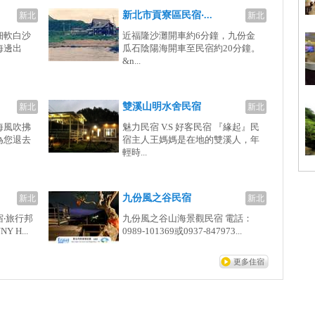
新北市貢寮區民宿‧...
新北
新北
細軟白沙
近福隆沙灘開車約6分鐘，九份金
海邊出
瓜石陰陽海開車至民宿約20分鐘。
&n...
雙溪山明水舍民宿
新北
新北
海風吹拂
魅力民宿 V.S 好客民宿 『緣起』民
為您退去
宿主人王媽媽是在地的雙溪人，年
輕時...
九份風之谷民宿
新北
新北
‧旅行邦
九份風之谷山海景觀民宿 電話：
Y H...
0989-101369或0937-847973...
更多住宿