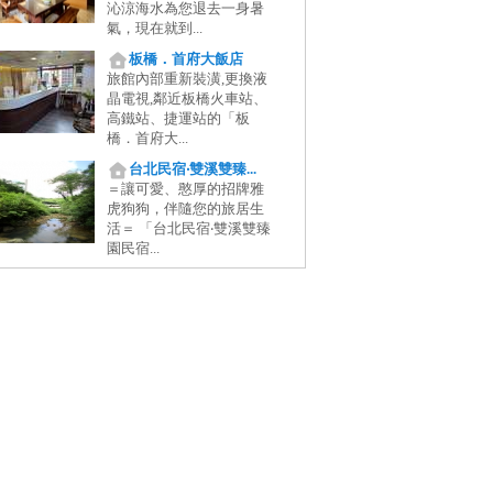
沁涼海水為您退去一身暑
氣，現在就到...
板橋．首府大飯店
旅館內部重新裝潢,更換液
晶電視,鄰近板橋火車站、
高鐵站、捷運站的「板
橋．首府大...
台北民宿‧雙溪雙臻...
＝讓可愛、憨厚的招牌雅
虎狗狗，伴隨您的旅居生
活＝ 「台北民宿‧雙溪雙臻
園民宿...