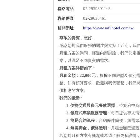
聯絡電話
02-29598911~3
聯絡傳真
02-29636461
相關網址
https://www.sofuhotel.com.tw
尊敬的貴賓，您好，
感謝您對我們服務的關注與支持！近期，我
月租方案的詢問，經過內部討論，我們決定
案，以滿足不同貴賓的需求。
月租方案詳情如下：
月租金額：22,000元
，根據不同房型及個別
整。如有預算要求，歡迎與我們聯繫，我們
供相應的方案。
我們的優勢：
便捷交通與多元餐飲選擇
：位於府中商
飯店式專業服務管理
：每日提供專人清
簡易合約流程
：合約條件簡便，無需繁
無需押金，價格透明
：月租金額已涵蓋
若您對月租方案有興趣或希望了解更多詳情，