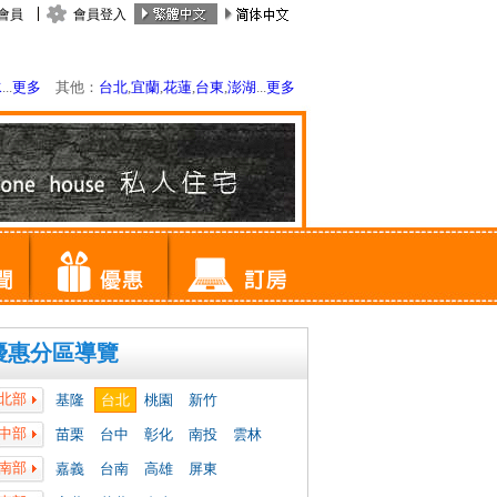
會員
會員登入
水
...
更多
其他：
台北
,
宜蘭
,
花蓮
,
台東
,
澎湖
...
更多
優惠分區導覽
北部
基隆
台北
桃園
新竹
中部
苗栗
台中
彰化
南投
雲林
南部
嘉義
台南
高雄
屏東