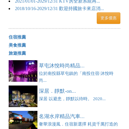
2021/01/01-2029/12/31 KTV房全新系統再...
2018/10/16-2029/12/31 歡迎持國旅卡來店消...
更多優惠
住宿推薦
美食推薦
旅遊推薦
草屯沐悅時尚精品...
位於南投縣草屯鎮的「南投住宿‧沐悅時
尚...
深居．靜默-on...
深居 以避患，靜默以待時。 2020...
名湖水岸精品汽車...
奢華浪漫風．住宿新選擇 耗資千萬打造的