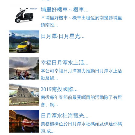
埔里好機車～機車...
＊埔里好機車～機車出租位於南投縣埔里
鎮南投...
日月潭‧日月星光...
幸福日月潭水上活...
本公司幸福日月潭努力推動日月潭水上活
動及綠...
2019南投國際...
南投每年春節前最受矚目的活動除了有燈
會、銅...
日月潭水社海觀光...
票務櫃檯位於日月潭水社碼頭及伊達邵碼
頭,成...